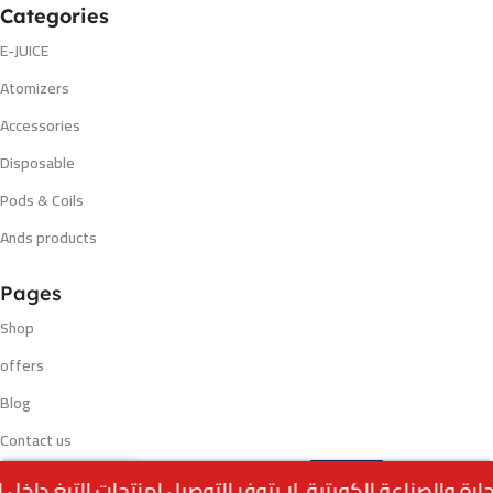
Categories
E-JUICE
Atomizers
Accessories
Disposable
Pods & Coils
Ands products
Pages
Shop
offers
Blog
Contact us
Select
Insta Bar Ultra 12000 Puffs Kiwi
My account
0