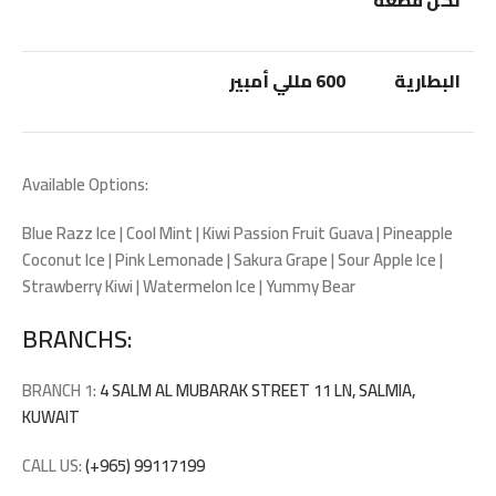
لكل قطعة
البطارية
600 مللي أمبير
Available Options:
Blue Razz Ice | Cool Mint | Kiwi Passion Fruit Guava | Pineapple
Coconut Ice | Pink Lemonade | Sakura Grape | Sour Apple Ice |
Strawberry Kiwi | Watermelon Ice | Yummy Bear
BRANCHS:
BRANCH 1:
4 SALM AL MUBARAK STREET 11 LN, SALMIA,
KUWAIT
CALL US:
(+965) 99117199