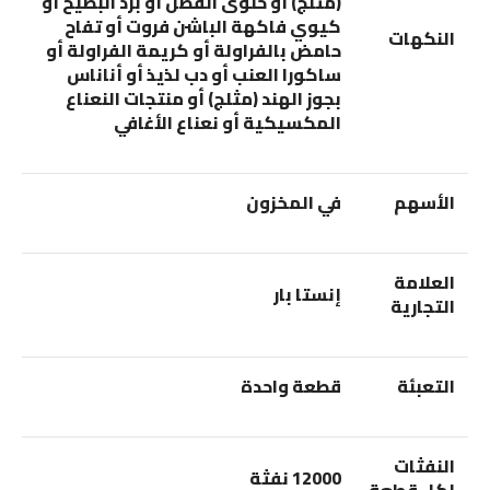
(مثلج) أو حلوى القطن أو برد البطيخ أو
كيوي فاكهة الباشن فروت أو تفاح
النكهات
حامض بالفراولة أو كريمة الفراولة أو
ساكورا العنب أو دب لذيذ أو أناناس
بجوز الهند (مثلج) أو منتجات النعناع
المكسيكية أو نعناع الأغافي
الأسهم
في المخزون
العلامة
إنستا بار
التجارية
التعبئة
قطعة واحدة
النفثات
12000 نفثة