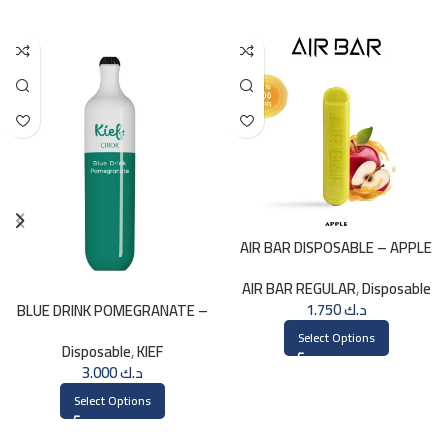
AIR BAR DISPOSABLE – APPLE
AIR BAR REGULAR
,
Disposable
1.750
د.ك
BLUE DRINK POMEGRANATE –
KIEF 3000 PUFFS
Select Options
Disposable
,
KIEF
3.000
د.ك
Select Options