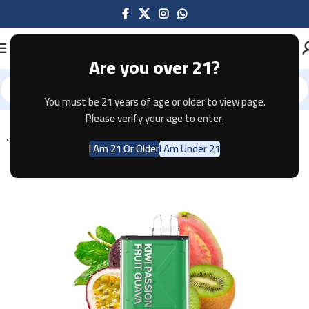
Are you over 21?
You must be 21 years of age or older to view page.
Home
Disposable
Please verify your age to enter.
SOLD OUT
I Am 21 Or Older
I Am Under 21