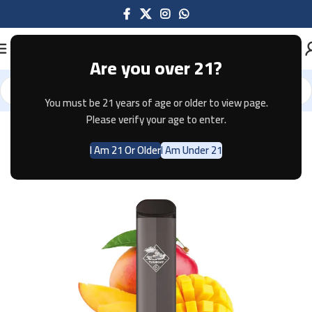
Are you over 21?
You must be 21 years of age or older to view page.
Home
Disposable
Please verify your age to enter.
I Am 21 Or Older
I Am Under 21