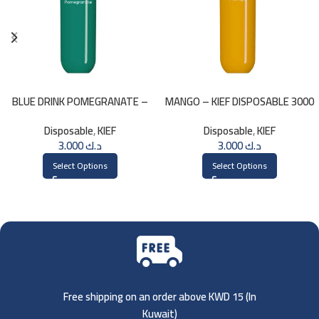
BLUE DRINK POMEGRANATE –
MANGO – KIEF DISPOSABLE 3000
KIEF 3000 PUFFS
PUFFS
Disposable
,
KIEF
Disposable
,
KIEF
3.000
د.ك
3.000
د.ك
Select Options
Select Options
Free shipping on an order above KWD 15 (
In
Kuwait)