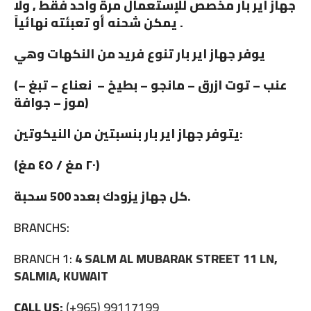
جهاز اير بار مخصص للإستعمال مرة واحد فقط , ولا
يمكن شحنه أو تعبئته نهائياً .
يوفر جهاز اير بار تنوع فريد من النكهات وهي
(عنب – توت ازرق – مانجو – بطيخ – نعناع – تبغ –
موز – جوافة)
يتوفر جهاز اير بار بنسبتين من النيكوتين:
(٢٠ مغ / ٤٥ مغ)
كل جهاز يزودك بعدد 500 سحبة.
BRANCHS:
BRANCH 1:
4 SALM AL MUBARAK STREET 11 LN,
SALMIA, KUWAIT
CALL US:
(+965) 99117199