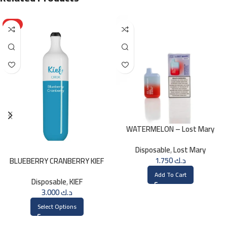
HOT
WATERMELON – Lost Mary
BM800 20MG
Disposable
,
Lost Mary
1.750
د.ك
BLUEBERRY CRANBERRY KIEF
3000 PUFFS
Add To Cart
Disposable
,
KIEF
3.000
د.ك
Select Options