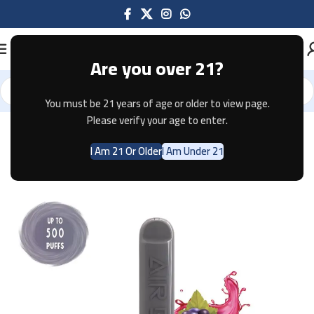
Are you over 21?
You must be 21 years of age or older to view page.
Home
Disposable
AIR BAR
AIR BAR REGULAR
Please verify your age to enter.
I Am 21 Or Older
I Am Under 21