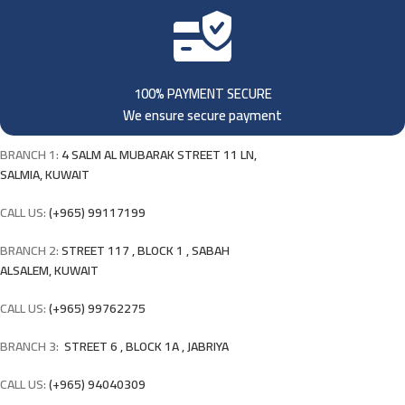
100% PAYMENT SECURE
We ensure secure payment
BRANCH 1:
4 SALM AL MUBARAK STREET 11 LN,
SALMIA, KUWAIT
CALL US:
(+965) 99117199
BRANCH 2:
STREET 117 , BLOCK 1 , SABAH
ALSALEM, KUWAIT
CALL US:
(+965) 99762275
BRANCH 3:
STREET 6 , BLOCK 1A , JABRIYA
CALL US:
(+965) 94040309