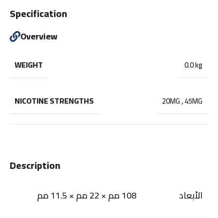
Specification
Overview
WEIGHT
0.0 kg
NICOTINE STRENGTHS
20MG
,
45MG
Description
الأبعاد
108 مم × 22 مم × 11.5 مم