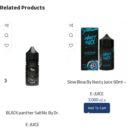
Related Products
Slow Blow By Nasty Juice 60ml –
3MG
E-JUICE
3.000
د.ك
Add To Cart
BLACK panther SaltNic By Dr.
Vapes 30ml
E-JUICE