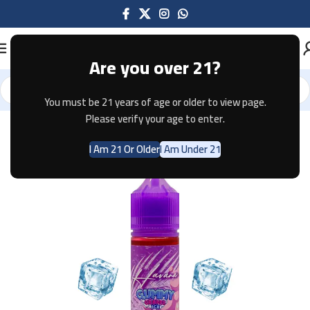
Are you over 21?
You must be 21 years of age or older to view page.
Home
E-JUICE
GUMMY
Please verify your age to enter.
I Am 21 Or Older
I Am Under 21