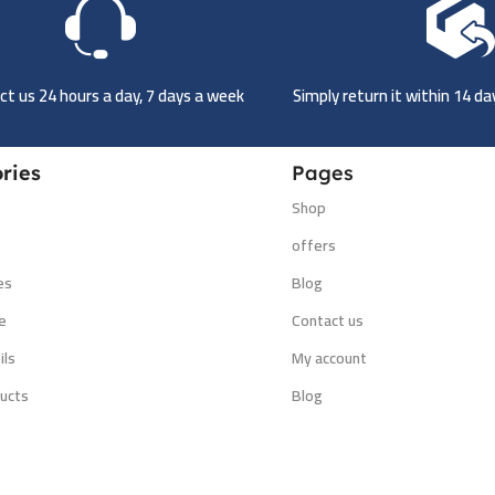
t us 24 hours a day, 7 days a week
Simply return it within 14 d
ries
Pages
Shop
s
offers
es
Blog
e
Contact us
ils
My account
ucts
Blog