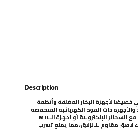
Description
 خصيصًا لأجهزة البخار المغلقة وأنظمة
 والأجهزة ذات القوة الكهربائية المنخفضة
يتميز بنوع صولت نيكوتين الذي يستخدم مع السجائر الإلكترونية أو أجهزة الـMTL
(Mouth To Lung)  مقاوم للانزلاق، مما يمنع تسرب