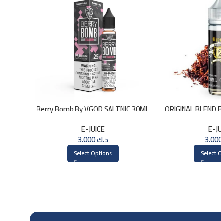
Berry Bomb By VGOD SALTNIC 30ML
ORIGINAL BLEND 
E-JUICE
E-J
3.000
د.ك
Select Options
Select 