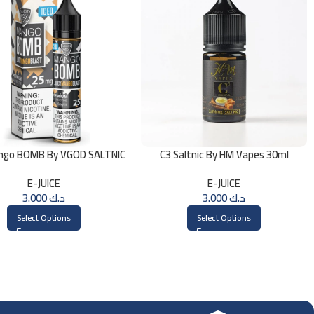
ngo BOMB By VGOD SALTNIC
C3 Saltnic By HM Vapes 30ml
30ML
E-JUICE
E-JUICE
3.000
د.ك
3.000
د.ك
Select Options
Select Options