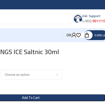
24h Support
(+965)
991171
DM
0.000
ك
GS ICE Saltnic 30ml
Add To Cart