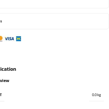
ns
ication
rview
T
0.0 kg