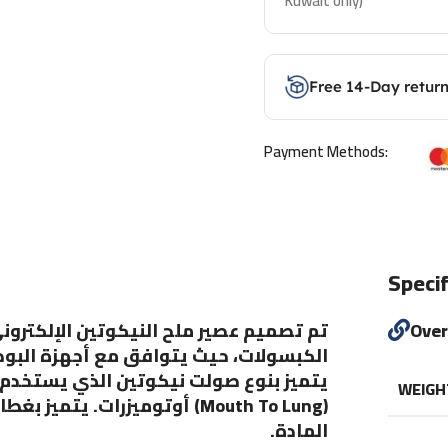
Kuwait only)
Free 14-Day retur
Payment Methods:
Specif
تم تصميم عصير ملح النيكوتين الإلكتروني
Ove
الكبسولات، حيث يتوافق مع أجهزة البود.
WEIGH
أوتوميزرات. يتميز بغطاء لاصق
المادة.