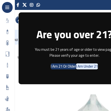
Are you over 21
NEW
-86%
Home
Recently Arrived
Offers
Blog
Contact
All Categories
Home
E-JUICE
BUBBLEGUM KINGS ICE Saltnic 30ml
You must be 21 years of age or older to view pag
Please verify your age to enter.
SOLD OUT
I Am 21 Or Older
I Am Under 21