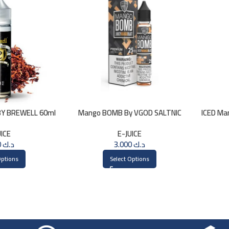
BY BREWELL 60ml
Mango BOMB By VGOD SALTNIC
ICED Ma
30ML
UICE
E-JUICE
3.000
د.ك
3.000
د.ك
Options
Select Options