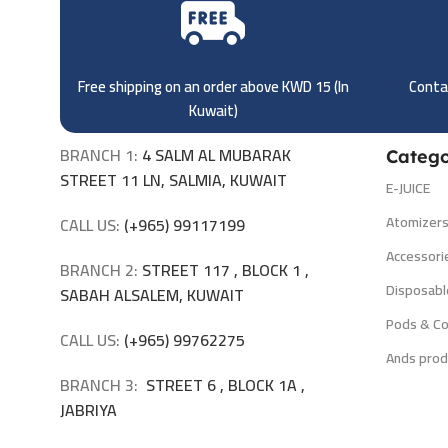
Free shipping on an order above KWD 15 (
In
Contac
Kuwait)
BRANCH 1:
4 SALM AL MUBARAK
Catego
STREET 11 LN, SALMIA, KUWAIT
E-JUICE
Atomizer
CALL US:
(+965) 99117199
Accessori
BRANCH 2:
STREET 117 , BLOCK 1 ,
Disposabl
SABAH ALSALEM, KUWAIT
Pods & Co
CALL US:
(+965) 99762275
Ands prod
BRANCH 3:
STREET 6 , BLOCK 1A ,
JABRIYA