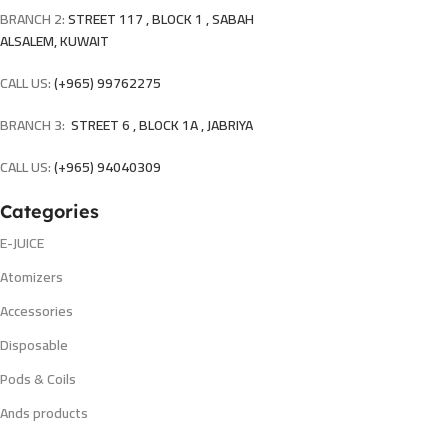
BRANCH 2:
STREET 117 , BLOCK 1 , SABAH
ALSALEM, KUWAIT
CALL US:
(+965) 99762275
BRANCH 3:
STREET 6 , BLOCK 1A , JABRIYA
CALL US:
(+965) 94040309
Categories
E-JUICE
Atomizers
Accessories
Disposable
Pods & Coils
Ands products