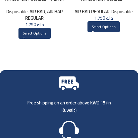
STRAWBERRY
Disposable
,
AIR BAR
,
AIR BAR
AIR BAR REGULAR
,
Disposable
REGULAR
1.750
د.ك
1.750
د.ك
Select Options
Select Options
Free shipping on an order above KWD 15 (
In
Kuwait)