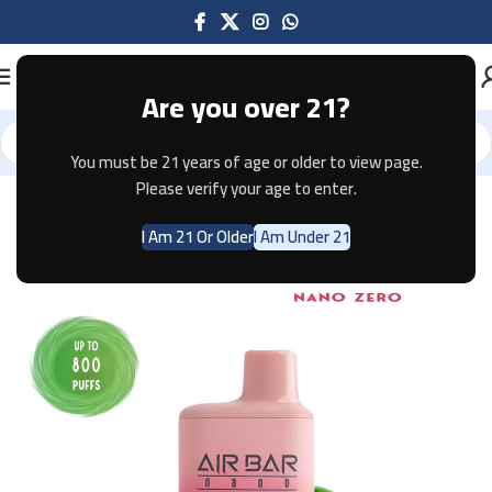
Are you over 21?
You must be 21 years of age or older to view page.
Home
Disposable
AIR BAR
AIR BAR ZERO
Please verify your age to enter.
I Am 21 Or Older
I Am Under 21