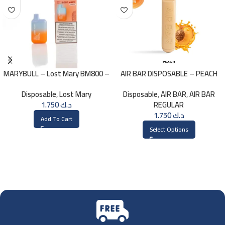
MARYBULL – Lost Mary BM800 –
AIR BAR DISPOSABLE – PEACH
20mg
Disposable
,
Lost Mary
Disposable
,
AIR BAR
,
AIR BAR
1.750
د.ك
REGULAR
1.750
د.ك
Add To Cart
Select Options