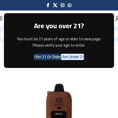
Are you over 21?
You must be 21 years of age or older to view page.
Home
Disposable
Please verify your age to enter.
I Am 21 Or Older
I Am Under 21