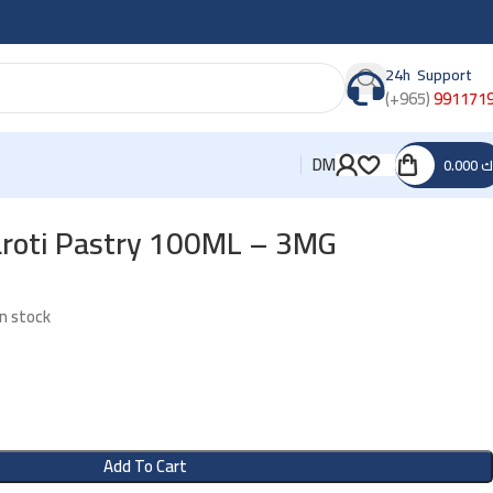
24h Support
(+965)
991171
DM
0.000
ك
aroti Pastry 100ML – 3MG
In stock
Add To Cart