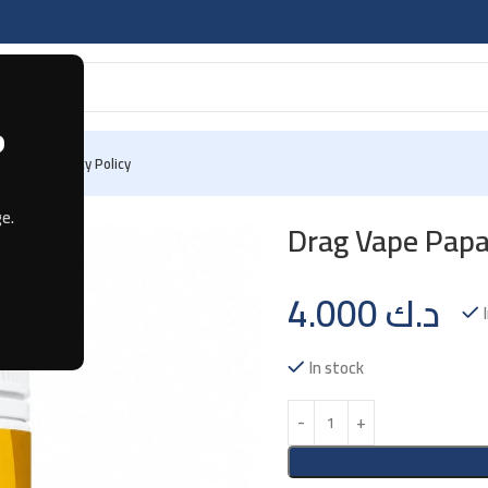
?
 Us
Privacy Policy
e.
Drag Vape Pap
4.000
د.ك
In stock