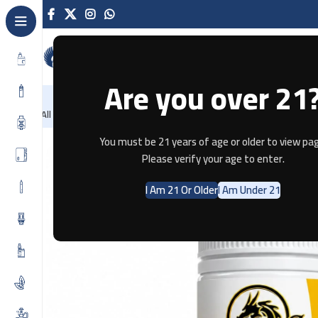
Are you over 21
NEW
-86%
Home
Recently Arrived
Offers
Blog
Contact
All Categories
Home
E-JUICE
Drag Vape Paparoti Pastry 100ML – 3MG
You must be 21 years of age or older to view pag
Please verify your age to enter.
I Am 21 Or Older
I Am Under 21