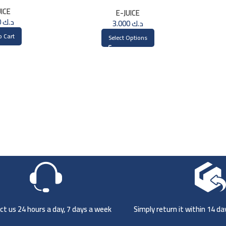
MG
30ml
UICE
E-JUICE
3.000
د.ك
3.000
د.ك
o Cart
Select Options
t us 24 hours a day, 7 days a week
Simply return it within 14 d