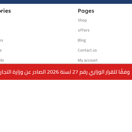
ries
Pages
Shop
s
offers
es
Blog
e
Contact us
ils
My account
ucts
Blog
ع 117 | رقم الفرع: 99762275 | | الفرع الثالث : الجابرية - قطعة 1 - شارع 6 | رقم الفرع: 94040309 | ويقتصر البيع عبر الموقع للملكة العربية السعودية
Powered by:
EMPIRE DIGITAL SOLUTIONS
.