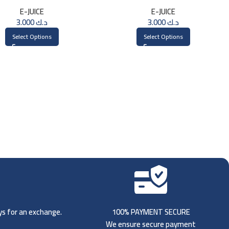
30ML
E-JUICE
E-JUICE
3.000
د.ك
3.000
د.ك
Select Options
Select Options
ays for an exchange.
100% PAYMENT SECURE
We ensure secure payment