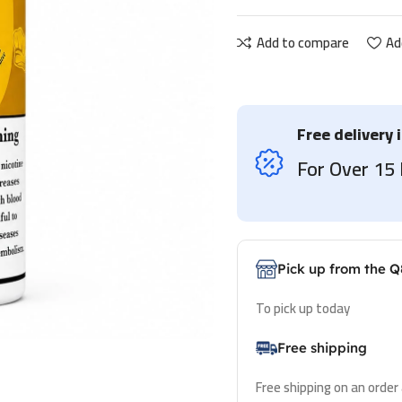
Add to compare
Ad
Free delivery 
For Over 1
Pick up from the Q
To pick up today
Free shipping
Free shipping on an order