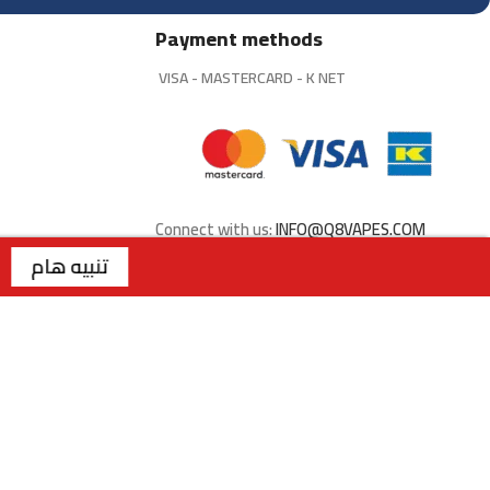
Payment methods
VISA - MASTERCARD - K NET
Connect with us:
INFO@Q8VAPES.COM
تنبيه هام
وفقًا للقرار الوزاري رقم 27 لسنة 2026 الصادر عن وزارة التجارة والصناعة الكويتية، لا يتوفر التوصيل لمنتجات التبغ داخل الكويت. جميع الطلبات متاحة للاستلام من الفروع فقط . | الفرع الاول : السالمية - قطعة 2 - شارع سالم المبارك - مجمع ريم | رقم الفرع: 99117199 | | الفرع الثاني : صباح السالم - قطعة 1 - شار