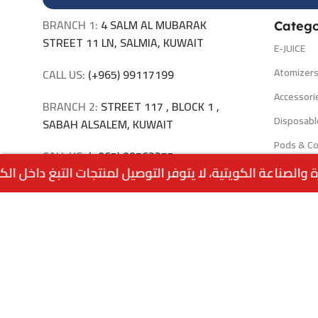
BRANCH 1:
4 SALM AL MUBARAK
Catego
STREET 11 LN, SALMIA, KUWAIT
E-JUICE
Atomizer
CALL US:
(+965) 99117199
Accessori
BRANCH 2:
STREET 117 , BLOCK 1 ,
Disposabl
SABAH ALSALEM, KUWAIT
Pods & Co
CALL US:
(+965) 99762275
Ands prod
BRANCH 3:
STREET 6 , BLOCK 1A ,
JABRIYA
CALL US:
(+965) 94040309