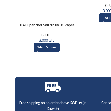
3
E-J
Add T
BLACK panther SaltNic By Dr. Vapes
30ml
E-JUICE
3.000
د.ك
Select Options
Free shipping on an order above KWD 15 (
In
Contac
Kuwait)