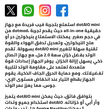
استمتع بتجربة فيب فريدة مع جهاز dotAIO mini
من dotmod، حيث يقدم تجربة all-in-one حقيقية
في حجم صغير. يمكنك الاستمتاع بنيكوتين حر أو
ملح النيكوتين، وتعديل تدفق الهواء والقوة
بسهولة. تقدم dotAIO mini تقنية سهلة لتغيير
الوتد بفضل خزان سعة 2.0 مل، مع جهاز اتصال
ذكي يسهل إزالة الخزان. يوفر الجهاز إعدادات قوة
متعددة تعتمد على مقاومة الوتد لتلبية
تفضيلاتك. ومع حماية الحرق الجاف الذكية، يقوم
الجهاز بقطع التيار عند انخفاض مستوى الإي-
جوس، مما يعزز عمر الوتد.
يتميز dotAIO mini بتوافق فائق، حيث يمكن
استخدام جميع وتدات dotAIO وأر أبي أو خزاناته.
هل تحب وتدات Aspire Nautilus؟ يمكنك