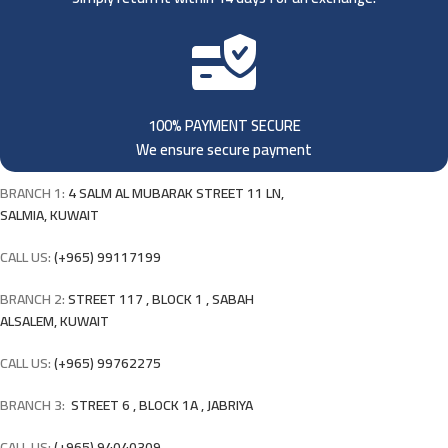
100% PAYMENT SECURE
We ensure secure payment
BRANCH 1:
4 SALM AL MUBARAK STREET 11 LN,
SALMIA, KUWAIT
CALL US:
(+965) 99117199
BRANCH 2:
STREET 117 , BLOCK 1 , SABAH
ALSALEM, KUWAIT
CALL US:
(+965) 99762275
BRANCH 3:
STREET 6 , BLOCK 1A , JABRIYA
CALL US:
(+965) 94040309