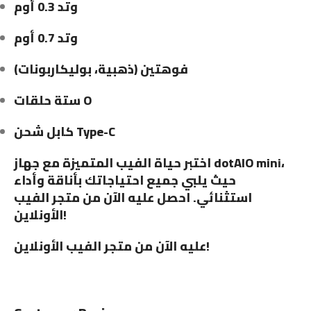
وتد 0.3 أوم
وتد 0.7 أوم
فوهتين (ذهبية، بوليكاربونات)
ستة حلقات O
كابل شحن Type-C
اختبر حياة الفيب المتميزة مع جهاز dotAIO min
i
،
حيث يلبي جميع احتياجاتك بأناقة وأداء
استثنائي. احصل عليه الآن من متجر الفيب
الأونلاين!
عليه الآن من متجر الفيب الأونلاين!