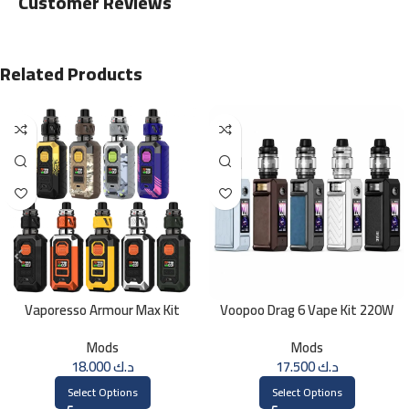
Customer Reviews
Related Products
Vaporesso Armour Max Kit
Voopoo Drag 6 Vape Kit 220W
Mods
Mods
18.000
د.ك
17.500
د.ك
Select Options
Select Options