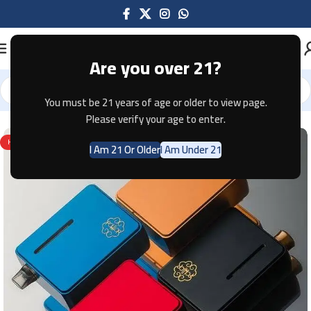
Are you over 21?
You must be 21 years of age or older to view page.
Home
Mods
Please verify your age to enter.
HOT
I Am 21 Or Older
I Am Under 21