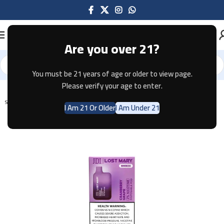
Are you over 21?
You must be 21 years of age or older to view page.
Home
Disposable
Please verify your age to enter.
SOLD OUT
I Am 21 Or Older
I Am Under 21