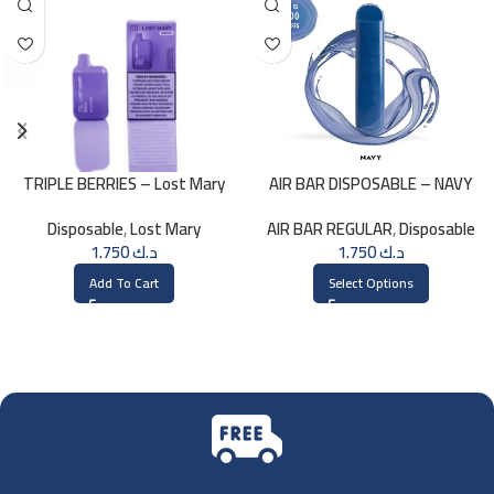
TRIPLE BERRIES – Lost Mary
AIR BAR DISPOSABLE – NAVY
BM800 – 20mg
Disposable
,
Lost Mary
AIR BAR REGULAR
,
Disposable
1.750
د.ك
1.750
د.ك
Add To Cart
Select Options