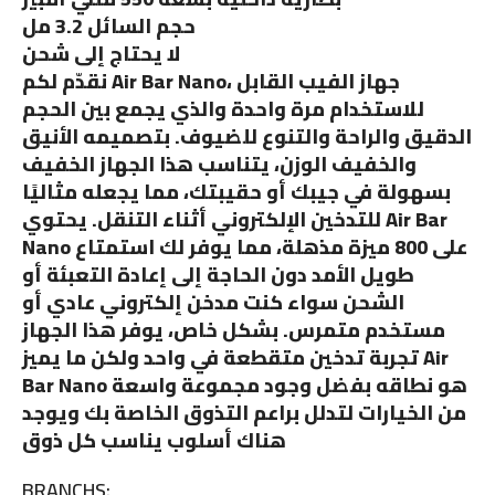
حجم السائل 3.2 مل
لا يحتاج إلى شحن
نقدّم لكم Air Bar Nano، جهاز الفيب القابل
للاستخدام مرة واحدة والذي يجمع بين الحجم
الدقيق والراحة والتنوع للضيوف. بتصميمه الأنيق
والخفيف الوزن، يتناسب هذا الجهاز الخفيف
بسهولة في جيبك أو حقيبتك، مما يجعله مثاليًا
للتدخين الإلكتروني أثناء التنقل. يحتوي Air Bar
Nano على 800 ميزة مذهلة، مما يوفر لك استمتاع
طويل الأمد دون الحاجة إلى إعادة التعبئة أو
الشحن سواء كنت مدخن إلكتروني عادي أو
مستخدم متمرس. بشكل خاص، يوفر هذا الجهاز
تجربة تدخين متقطعة في واحد ولكن ما يميز Air
Bar Nano هو نطاقه بفضل وجود مجموعة واسعة
من الخيارات لتدلل براعم التذوق الخاصة بك ويوجد
هناك أسلوب يناسب كل ذوق
BRANCHS: