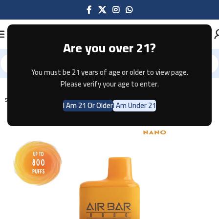
Are you over 21?
You must be 21 years of age or older to view page.
Home
Disposable
AIR BAR
AIR BAR NANO
Please verify your age to enter.
SOLD OUT
I Am 21 Or Older
I Am Under 21