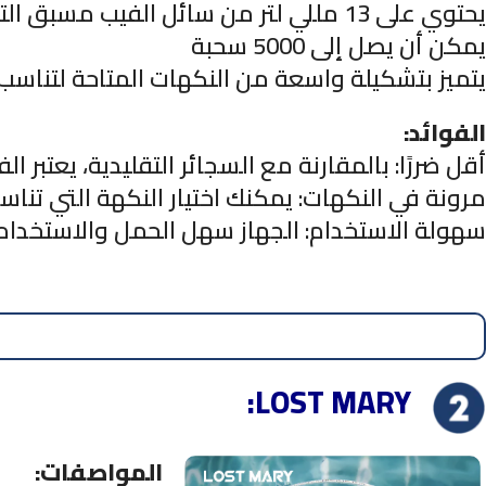
يحتوي على 13 مللي لتر من سائل الفيب مسبق التعبئة بتركيز 50 ملغ/مل من النيكوتين
يمكن أن يصل إلى 5000 سحبة
يتميز بتشكيلة واسعة من النكهات المتاحة لتناس
:الفوائد
أقل ضررًا: بالمقارنة مع السجائر التقليدية، يعتبر الف
مرونة في النكهات: يمكنك اختيار النكهة التي تن
سهولة الاستخدام: الجهاز سهل الحمل والاستخدام
:LOST MARY
:المواصفات