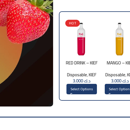
HOT
RED DRINK – KIEF
MANGO – KI
DISPOSABLE
DISPOSABL
Disposable
,
KIEF
Disposable
,
K
3000 PUFFS
3000 PUFF
د.ك
3.000
د.ك
3.000
Select Options
Select Option