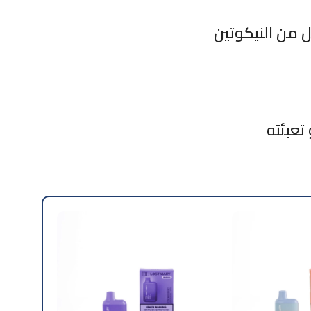
تعبئته