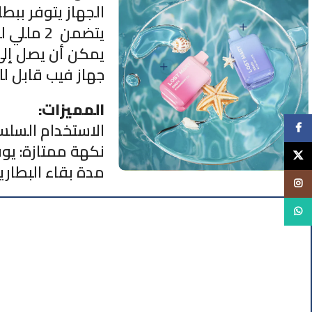
الجهاز يتوفر ببطارية ق
يتضمن 2 مللي لتر من سائل الفيب مسبق التعبئة بتركيز 20 ملغ/مل من النيكوتين
يمكن أن يصل إلى 800 سح
جهاز فيب قابل لل
:المميزات
الاستخدام السلس:
Faceb
نكهة ممتازة: يوف
X
مدة بقاء البطاري
Insta
Whats