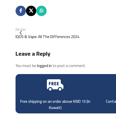
Newer
IQOS & Vape: All The Differences 2024
Leave a Reply
You must be
logged in
to post a comment.
Free shipping on an order above KWD 15 (
In
Contac
Kuwait)