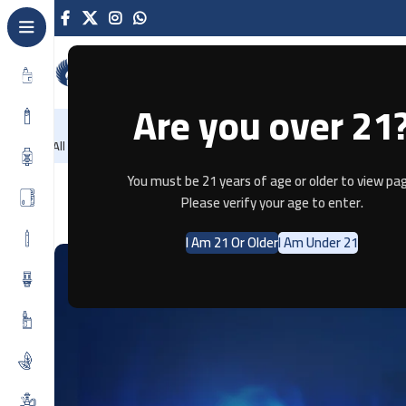
Are you over 21
NEW
-86%
Home
Recently Arrived
Offers
Blog
Contact
All Categories
You must be 21 years of age or older to view pag
Please verify your age to enter.
I Am 21 Or Older
I Am Under 21