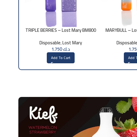
TRIPLE BERRIES – Lost Mary BM800
MARYBULL – Lo
– 20mg
2
Disposable
,
Lost Mary
Disposabl
د.ك
1.750
Add To Cart
Add T