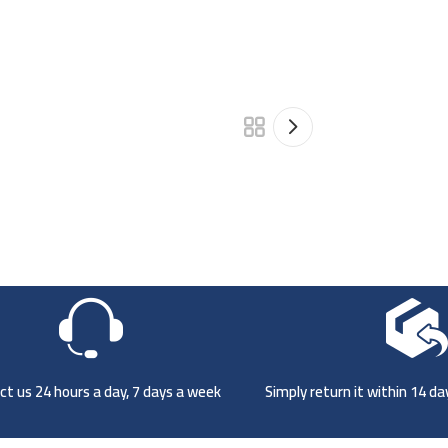
t us 24 hours a day, 7 days a week
Simply return it within 14 d