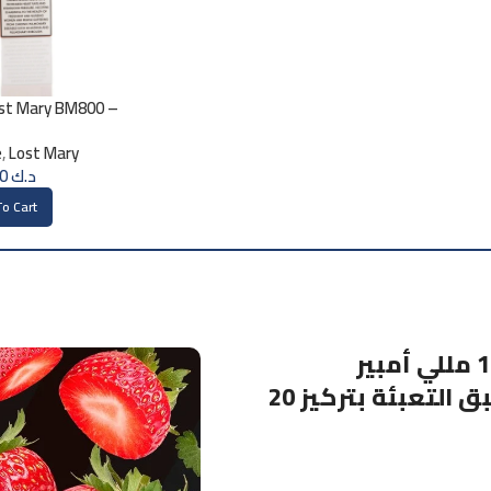
st Mary BM800 –
0mg
e
,
Lost Mary
د.ك
1.750
o Cart
يحتوي على 8.5 مللي لتر من سائل الفيب مسبق التعبئة بتركيز 20