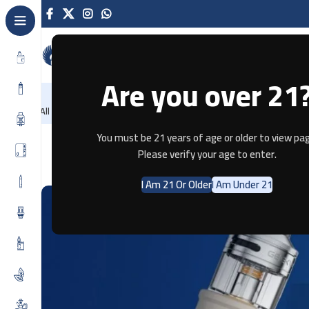
Are you over 21
NEW
-86%
Home
Recently Arrived
Offers
Blog
Contact
All Categories
You must be 21 years of age or older to view pag
Please verify your age to enter.
I Am 21 Or Older
I Am Under 21