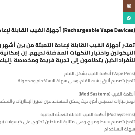
Insta
Whats
:أجهزة الفيب القابلة لإعادة التعبئة (Rechargeable Vape Devices)
تعتبر أجهزة الفيب القابلة لإعادة التعبئة من بين أشهر
النيكوتين واختيار النكهات المفضلة لديهم. إن إمكانية 
للأفراد الذين يتطلعون إلى تجربة فريدة ومخصصة :إليك 
أنظمة الفيب بشكل القلم (Vape Pens)
تتميز بتصميم أنيق يشبه القلم، وهي سهلة الاستخدام ومحمولة
أنظمة الفيب
(Mod Systems)
توفر خيارات تخصيص أكبر، حيث يمكن للمستخدمين تغيير البطاريات والتحكم 
أنظمة الفيب القابلة للتعبئة الجانبية (Pod Systems)
تتميز بتصميم بسيط ومريح، وهي مثالية للمبتدئين تحتوي على كبسولات (بودز
سهلة الاستخدام