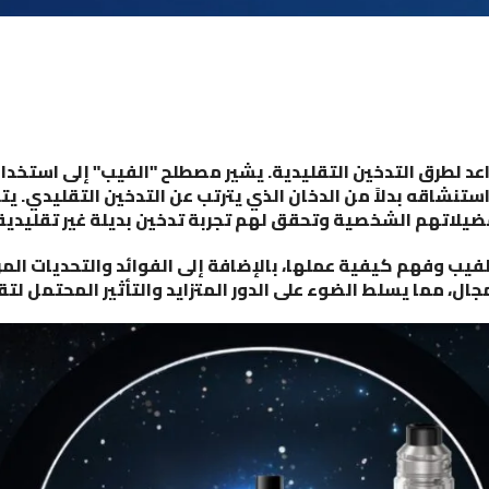
واعد لطرق التدخين التقليدية. يشير مصطلح "الفيب" إلى استخد
ستنشاقه بدلاً من الدخان الذي يترتب عن التدخين التقليدي. ي
 تفضيلاتهم الشخصية وتحقق لهم تجربة تدخين بديلة غير تقليدية
ب وفهم كيفية عملها، بالإضافة إلى الفوائد والتحديات المر
ال، مما يسلط الضوء على الدور المتزايد والتأثير المحتمل لت