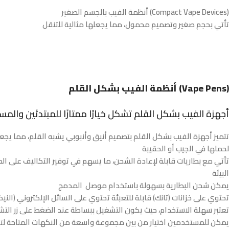
أنظمة الفيب بالجسم الصغير (Compact Vape Devices)
تأتي بحجم صغير وتصميم محمول، مما يجعلها مثالية للتنقل
أنظمة الفيب بشكل القلم (Vape Pens)
.أجهزة الفيب بشكل القلم تشكل خيارًا ممتازًا للمبتدئين وا
تتميز أجهزة الفيب بشكل القلم بتصميم أنيق وأنبوبي يشبه القلم، مما يج
لحملها في الجيب أو الحقيبة
تأتي مع بطاريات قابلة لإعادة الشحن، ما يسهم في توفير التكاليف على ال
البيئة
يمكن شحن البطارية بسهولة باستخدام موصل المدمج
تحتوي على خزانات (تانك) قابلة للتعبئة تحتوي على السائل الإلكتروني (الني
تعتبر سهلة الاستخدام، حيث يكون التشغيل ببساطة عند الضغط على زر الت
يمكن للمستخدمين اختيار من بين مجموعة واسعة من النكهات المتاحة لتل