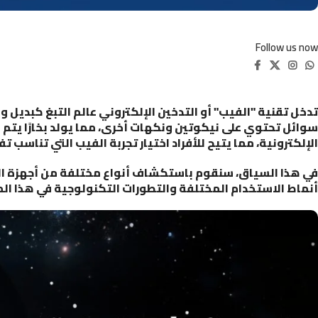
Follow us now
تدخل تقنية "الفيب" أو التدخين الإلكتروني عالم التبغ كبديل 
سوائل تحتوي على نيكوتين ونكهات أخرى، مما يولد بخارًا يتم ا
الإلكترونية، مما يتيح للأفراد اختيار تجربة الفيب التي تناسب
في هذا السياق، سنقوم باستكشاف أنواع مختلفة من أجهزة الفي
أنماط الاستخدام المختلفة والتطورات التكنولوجية في هذا المج