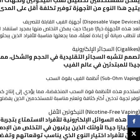
يمكن للمستخدمين تخصيص نسب النيكوتين ونكهات السائل 
يتيح هذا النوع من الأجهزة توفير تكلفة أقل على المد
أجهزة الفيب القابلة للتصريف (Disposable Vape Devices)
تعد هذه الأجهزة خيارًا مريحًا حيث يمكن التخلص منها بمجرد استنفاد ال
لا تتطلب صيانة أو إعادة تعبئة، مما يجعلها مناسبة للأفراد الذين يبح
السجائر الإلكترونية (Cigalikes)
تصمم لتشبه السجائر التقليدية في الحجم والشكل، مما 
جيدًا للمبتدئين في عالم الفيب
أنظمة الفيب بقوة السحب (Sub-Ohm Vaping)
تستخدم هذه الأنظمة قوة السحب المنخفضة، مما يؤدي إلى إنتاج كميا
توفر تجربة تدخين أكثر كثافة وتعتبر مناسبة للمستخدمين الذين يفضلون
النيكوتين الأقل (Nicotine-Free Vaping)
تتيح هذه السوائل الإلكترونية للأفراد الاستمتاع بتجرب
Faceb
تعد خيارًا جيدًا لأولئك الذين يرغبون في التخلص من الإد
X
يمكن للأفراد اختيار النوع الذي يناسب توقعاتهم وتفض