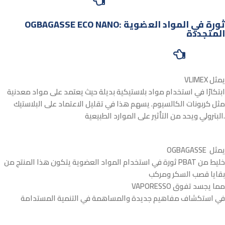
OGBAGASSE ECO NANO: ثورة في المواد العضوية
المتجددة
VLIMEX يمثل
ابتكارًا في استخدام مواد بلاستيكية بديلة حيث يعتمد على مواد معدنية
مثل كربونات الكالسيوم. يسهم هذا في تقليل الاعتماد على البلاستيك
البترولي ويحد من التأثير على الموارد الطبيعية.
OGBAGASSE يمثل
ثورة في استخدام المواد العضوية يتكون هذا المنتج من PBAT خليط من
بقايا قصب السكر ومركب
VAPORESSO مما يجسد تفوق
في استكشاف مفاهيم جديدة والمساهمة في التنمية المستدامة