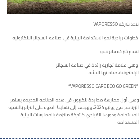
تتخذ
شركة
VAPORESSO
خطوات ريادية نحو الاستدامة البيئية في صناعه السجائر الالكترونيه
تقدم شركه فابريسو
وهي علامة تجارية رائدة في صناعة السجائر
الإلكترونية، مبادرتها البيئيه
“VAPORESSO CARE ECO GO GREEN”
وهي أول ممارسة محايدة للكربون في هذه الصناعه الجديده يستمر
البرنامج حتى يوليو 2024، ويهدف إلى تسليط الضوء على التزام بالتنمية
المستدامة ودورها القيادي كشركة ملتزمة بالممارسات البيئية
المستدامة