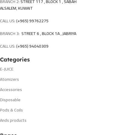
BRANCH 2:
STREET 117 , BLOCK 1 , SABAH
ALSALEM, KUWAIT
CALL US:
(+965) 99762275
BRANCH 3:
STREET 6 , BLOCK 1A , JABRIYA
CALL US:
(+965) 94040309
Categories
E-JUICE
Atomizers
Accessories
Disposable
Pods & Coils
Ands products