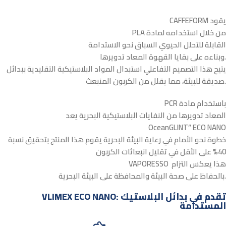
CAFFEFORM يقود
PLA من خلال استخدامه لمادة
القابلة للتحلل الحيوي السباق نحو الاستدامة
وبناءه على بقايا القهوة المعاد تدويرها.
يتيح هذا التصميم التفاعلي استبدال المواد البلاستيكية التقليدية ببدائل
صديقة للبيئة، مما يقلل من الكربون المنبعث.
PCR باستخدام مادة
المعاد تدويرها من النفايات البلاستيكية البحرية يعد
OceanGLINT” ECO NANO
خطوة نحو الأمام في رعاية البيئة البحرية يقوم هذا المنتج بتحقيق نسبة
40% على الأقل في تقليل انبعاثات الكربون
VAPORESSO هذا يعكس التزام
بالحفاظ على صحة البيئة والمحافظة على البيئة البحرية.
VLIMEX ECO NANO: تقدم في بدائل البلاستيك
المستدامة