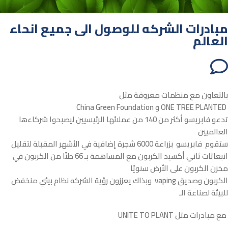
مبادرات الشركه للوصول الى جميع انحاء
العالم
بالتعاون مع منظمات معروفة مثل
China Green Foundation و ONE TREE PLANTED
تدعو فابريسو أكثر من 140 من عملائها الرئيسيين ليصبحوا شركاءها
العالميين
ستقوم فابريسو بزراعة 6000 شجرة إضافية في الأشهر المقبلة لتقليل
انبعاثات ثاني أكسيد الكربون مع المساهمة بـ 66 طنًا من الكربون في
مخزن الكربون على الأرض سنويًا
وبذاك يعززون رؤية الشركه نظام بيئي منخفض vaping الكربون وصديق
للبيئة لصناعة الـ
مع مبادرات مثل
UNITE TO PLANT