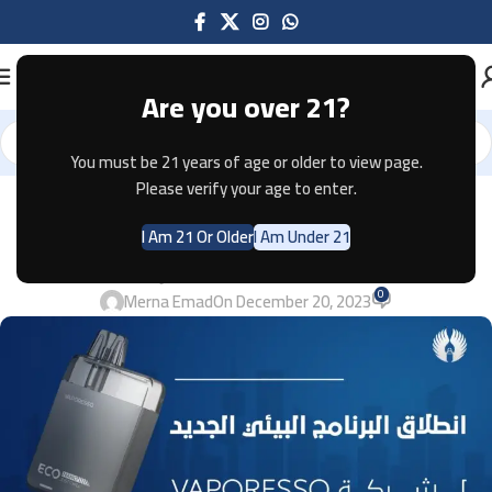
Are you over 21?
You must be 21 years of age or older to view page.
Please verify your age to enter.
UNCATEGORIZED
VAPORESSO انطلاق البرنامج البيئي
I Am 21 Or Older
I Am Under 21
الجديد 2023 لشركه
0
Merna Emad
On December 20, 2023