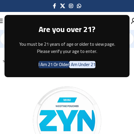
Are you over 21?
You must be 21 years of age or older to view page.
Home
Pouches
Please verify your age to enter.
SOLD OUT
I Am 21 Or Older
I Am Under 21