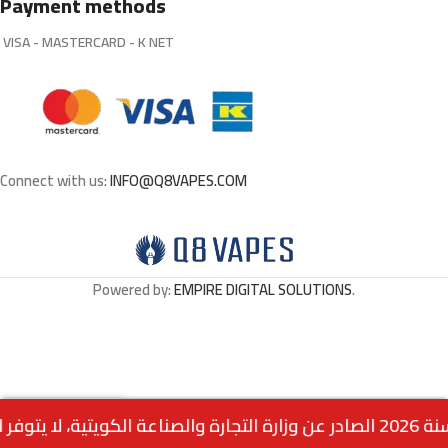
Payment methods
VISA - MASTERCARD - K NET
Connect with us:
INFO@Q8VAPES.COM
Powered by:
EMPIRE DIGITAL SOLUTIONS
.
Out
ZYN Cool Mint Mini X-
0
2.500
د.ك
of
Strong 9 mg
stock
Menu
Home
Wishlist
Cart
call us