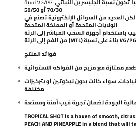
نسبة VG/PG:
غالباً تكون نسبة الجليسرين النباتي (VG) إلى البروبيلين جليكول (PG) إما
70/30 أو 50/50
يعتمد على العلامة التجارية، لكن العديد من
الولايات المتحدة أو المملكة المتحدة
للفيب باستخدام أجهزة السحب المباشر إلى الرئة (DL) أو 
من الفم إلى الرئة (MTL) بناءً على نسبة VG/P
فوائد المنتج
تجربة طعم ممتازة مع مزيج من الفواكه الا
تناسب جميع الاحتياجات، سواء كانت بدون ني
مختلفة
مصنوع من مكونات عالية الجودة لضمان تجر
TROPICAL SHOT
is a haven of smooth, citrus
PEACH AND PINEAPPLE in a blend that will t