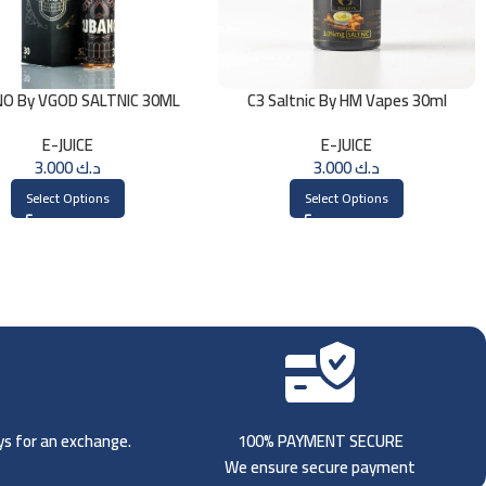
O By VGOD SALTNIC 30ML
C3 Saltnic By HM Vapes 30ml
E-JUICE
E-JUICE
3.000
د.ك
3.000
د.ك
Select Options
Select Options
ays for an exchange.
100% PAYMENT SECURE
We ensure secure payment