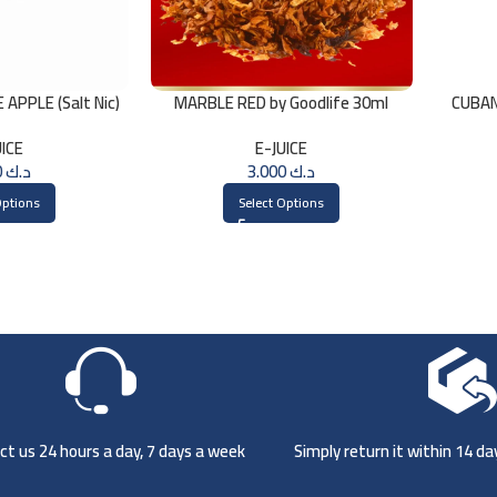
APPLE (Salt Nic)
MARBLE RED by Goodlife 30ml
CUBAN
ml
UICE
E-JUICE
3.000
د.ك
3.000
د.ك
Options
Select Options
t us 24 hours a day, 7 days a week
Simply return it within 14 d