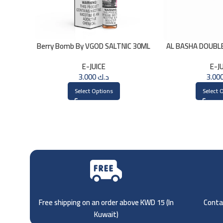
Berry Bomb By VGOD SALTNIC 30ML
AL BASHA DOUBLE 
30
E-JUICE
E-J
3.000
د.ك
Select Options
Select 
Free shipping on an order above KWD 15 (
In
Contac
Kuwait)