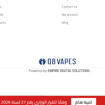
e
Contact us
ils
My account
ucts
Blog
Powered by:
EMPIRE DIGITAL SOLUTIONS
.
م
وفقًا للقرار الوزاري رقم 27 لسنة 2026 الصادر عن وزارة التجارة والصناعة الكويتية، لا يتوفر التوصيل لمنتجات التبغ داخل الكويت. جميع الطلبات متاحة للاستلام من الفروع فقط . | الفرع الاول : السالمية - قطعة 2 - شارع سالم المبارك - مجمع ريم | رقم الفرع: 99117199 | | الفرع الثاني : صباح السالم - قطعة 1 - شارع 117 | رقم الفرع: 99762275 | | الفرع الثالث : الجابرية - قطعة 1 - شارع 6 | رقم الفرع: 94040309 | ويقتصر البيع عبر الموقع للملكة العربية السعودية