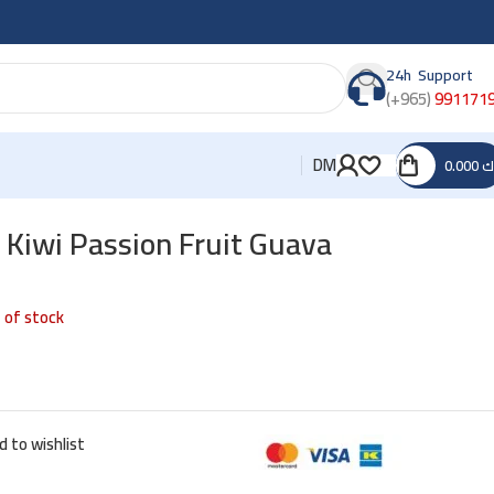
24h Support
(+965)
991171
DM
0.000
ك
 Kiwi Passion Fruit Guava
 of stock
d to wishlist