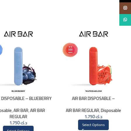
Insta
Whats
R DISPOSABLE – BLUEBERRY
AIR BAR DISPOSABLE –
WATERMELON
osable
,
AIR BAR
,
AIR BAR
AIR BAR REGULAR
,
Disposable
REGULAR
1.750
د.ك
1.750
د.ك
Select Options
Select Options