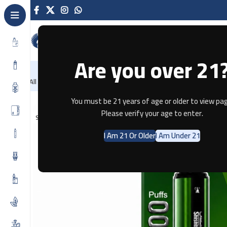
Are you over 21
NEW
-86%
Home
Recently Arrived
Offers
Blog
Contact
All Categories
Home
Disposable
Shishti Pro 35K Kiwi Passion Fruit Guava
You must be 21 years of age or older to view pag
Please verify your age to enter.
SOLD OUT
I Am 21 Or Older
I Am Under 21