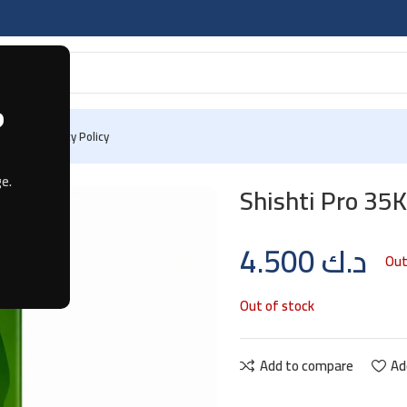
?
 Us
Privacy Policy
e.
Shishti Pro 35K
4.500
د.ك
Out
Out of stock
Add to compare
Ad