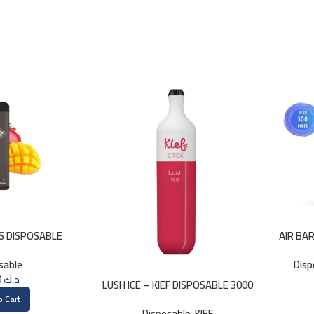
S DISPOSABLE
AIR BA
 – MANGO
sable
Disp
2.000
د.ك
LUSH ICE – KIEF DISPOSABLE 3000
PUFFS
o Cart
Disposable
,
KIEF