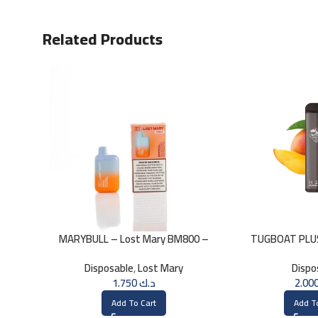
Related Products
MARYBULL – Lost Mary BM800 –
TUGBOAT PLU
20mg
800PUFFS
Disposable
,
Lost Mary
Dispo
1.750
د.ك
Add To Cart
Add T