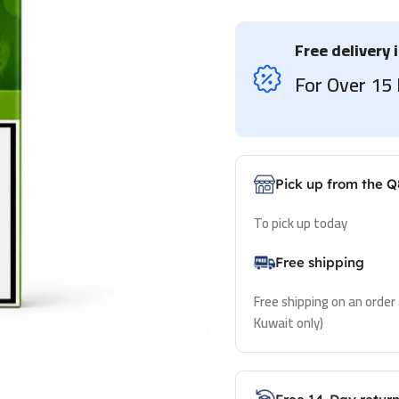
Free delivery 
For Over 1
Pick up from the Q
To pick up today
Free shipping
Free shipping on an order
Kuwait only)