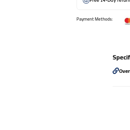
Free 14-Day retur
Payment Methods:
Specif
Ove