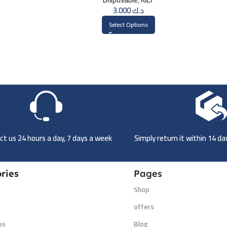
3.000
د.ك
Select Options
t us 24 hours a day, 7 days a week
Simply return it within 14 d
ries
Pages
Shop
s
offers
es
Blog