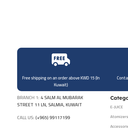
Free shipping on an order above KWD 15 (
In
Contac
Kuwait)
BRANCH 1:
4 SALM AL MUBARAK
Catego
STREET 11 LN, SALMIA, KUWAIT
E-JUICE
Atomizer
CALL US:
(+965) 99117199
Accessori