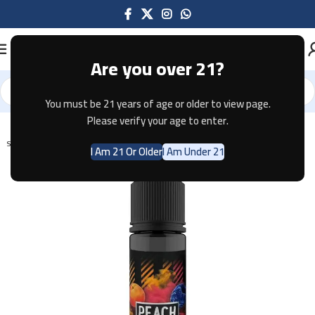
Are you over 21?
You must be 21 years of age or older to view page.
Home
E-JUICE
Please verify your age to enter.
SOLD OUT
I Am 21 Or Older
I Am Under 21