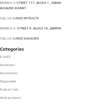
BRANCH 2:
STREET 117 , BLOCK 1 , SABAH
ALSALEM, KUWAIT
CALL US:
(+965) 99762275
BRANCH 3:
STREET 6 , BLOCK 1A , JABRIYA
CALL US:
(+965) 94040309
Categories
E-JUICE
Atomizers
Accessories
Disposable
Pods & Coils
Ands products