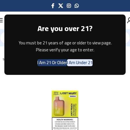
Are you over 21?
You must be 21 years of age or older to view page.
Home
Disposable
Please verify your age to enter.
SOLD OUT
I Am 21 Or Older
I Am Under 21