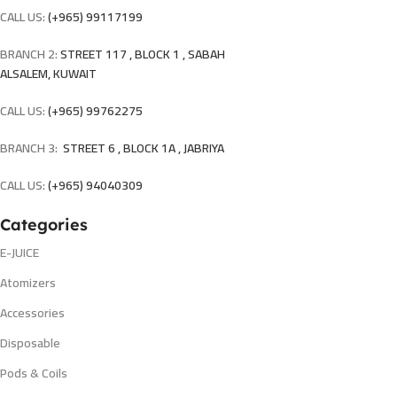
CALL US:
(+965) 99117199
BRANCH 2:
STREET 117 , BLOCK 1 , SABAH
ALSALEM, KUWAIT
CALL US:
(+965) 99762275
BRANCH 3:
STREET 6 , BLOCK 1A , JABRIYA
CALL US:
(+965) 94040309
Categories
E-JUICE
Atomizers
Accessories
Disposable
Pods & Coils