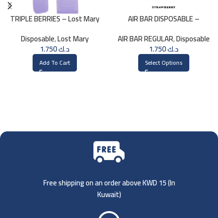
TRIPLE BERRIES – Lost Mary
AIR BAR DISPOSABLE –
BM800 – 20mg
STRAWBERRY
Disposable
,
Lost Mary
AIR BAR REGULAR
,
Disposable
1.750
د.ك
1.750
د.ك
Add To Cart
Select Options
Free shipping on an order above KWD 15 (
In
Kuwait)