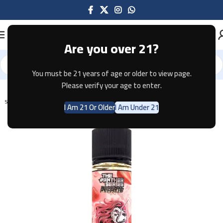
Are you over 21?
You must be 21 years of age or older to view page.
Home
E-JUICE
Please verify your age to enter.
SOLD OUT
I Am 21 Or Older
I Am Under 21