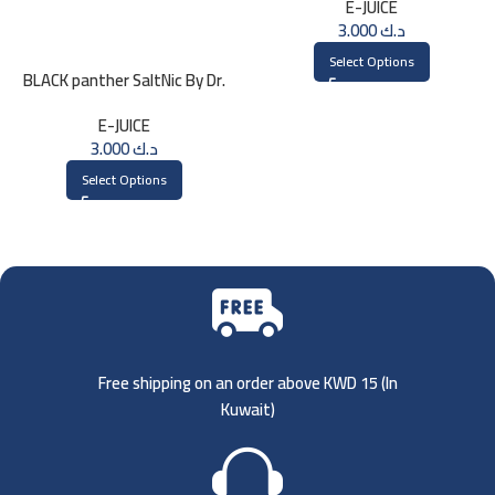
E-JUICE
3.000
د.ك
Select Options
BLACK panther SaltNic By Dr.
Vapes 30ml
E-JUICE
3.000
د.ك
Select Options
Free shipping on an order above KWD 15 (
In
Kuwait)