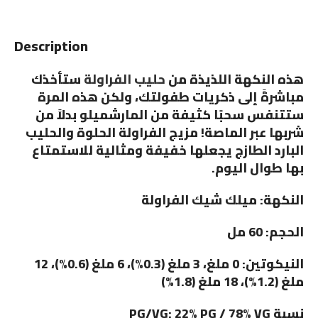
Description
هذه النكهة اللذيذة من
حليب الفراولة
ستأخذك
مباشرةً إلى ذكريات طفولتك، ولكن هذه المرة
ستتنفس سحبًا كثيفة من المارشميلو بدلاً من
شربها عبر الماصة! مزيج الفراولة الحلوة والحليب
البارد الطازج يجعلها خفيفة ومثالية للاستمتاع
بها طوال اليوم.
النكهة: ميلك شيك الفراولة
الحجم: 60 مل
النيكوتين: 0 ملغ، 3 ملغ (0.3%)، 6 ملغ (0.6%)، 12
ملغ (1.2%)، 18 ملغ (1.8%)
نسبة PG/VG: 22% PG / 78% VG