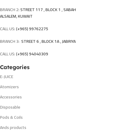
BRANCH 2:
STREET 117 , BLOCK 1 , SABAH
ALSALEM, KUWAIT
CALL US:
(+965) 99762275
BRANCH 3:
STREET 6 , BLOCK 1A , JABRIYA
CALL US:
(+965) 94040309
Categories
E-JUICE
Atomizers
Accessories
Disposable
Pods & Coils
Ands products