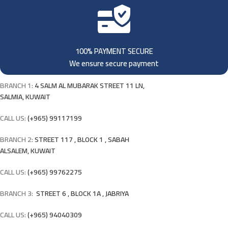
100% PAYMENT SECURE
We ensure secure payment
BRANCH 1:
4 SALM AL MUBARAK STREET 11 LN,
SALMIA, KUWAIT
CALL US:
(+965) 99117199
BRANCH 2:
STREET 117 , BLOCK 1 , SABAH
ALSALEM, KUWAIT
CALL US:
(+965) 99762275
BRANCH 3:
STREET 6 , BLOCK 1A , JABRIYA
CALL US:
(+965) 94040309