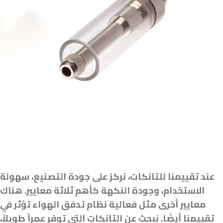
عند تقييمنا للتانكات، نركز على جودة التصنيع، سهولة
الاستخدام، وجودة النكهة كأهم ثلاثة معايير. هناك
معايير أخرى مثل فعالية نظام تدفق الهواء تؤثر في
تقييمنا أيضًا. نبحث عن التانكات التي توفر عمراً طويلاً،