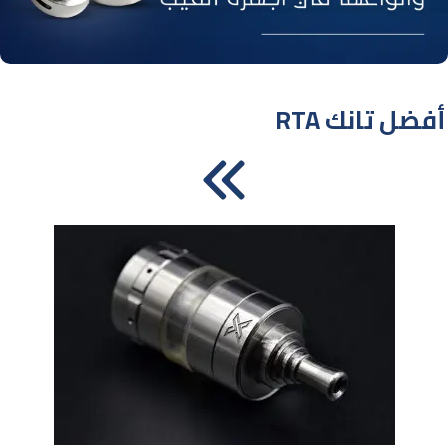
RTA أفضل تانك