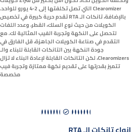
وتكلفة الكويل تكاد تكون أقل بكثير من شراء كويلات
Clearomizer التي تصل تكلفتها إلى 2-4 يورو للواحد.
بالإضافة، تانكات الـ RTA تقدم حرية كبيرة في تخصيص
الكويلات من حيث نوع السلك، القطر، وعدد اللفات
لتحصل على النكهة وتجربة الفيب المثالية لك. مع
التقدم في صناعة الكويلات الجاهزة، قل الفارق في
جودة النكهة بين التانكات القابلة للبناء والـ
Clearomizers، لكن التانكات القابلة لإعادة البناء لا تزال
تتميز بقدرتها على تقديم نكهة ممتازة وتجربة فيب
مخصصة
RTA انواع تانكات الـ