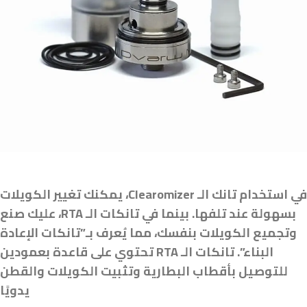
في استخدام تانك الـ Clearomizer، يمكنك تغيير الكويلات
بسهولة عند تلفها. بينما في تانكات الـ RTA، عليك صنع
وتجميع الكويلات بنفسك، مما يُعرف بـ”تانكات الإعادة
البناء”. تانكات الـ RTA تحتوي على قاعدة بعمودين
للتوصيل بأقطاب البطارية وتثبيت الكويلات والقطن
يدويًا