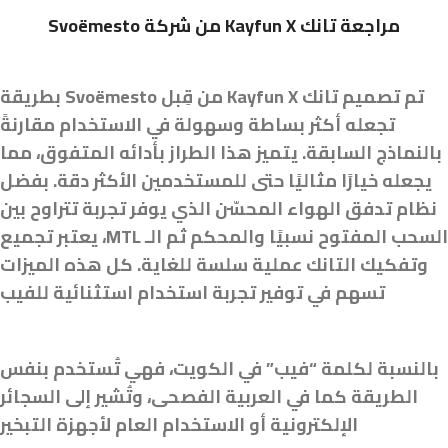
Svoëmesto من شركة Kayfun X مراجعة تانك
تم تصميم تانك Kayfun X من قِبل Svoëmesto بطريقة
تجعله أكثر بساطة وسهولة في الاستخدام مقارنةً
بالنماذج السابقة. يتميز هذا الطراز بأدائه المتفوق، مما
يجعله خيارًا مثاليًا حتى للمستخدمين الأكثر دقة. بفضل
نظام تدفق الهواء المحسّن الذي يوفر تجربة تتراوح بين
السحب المفتوح نسبيًا والمحكم ثم الـ MTL، يعتبر تجميع
وتفكيك التانك عملية سلسة للغاية. كل هذه الميزات
تسهم في توفير تجربة استخدام استثنائية للفيب
بالنسبة لكلمة “فيب” في الكويت، فهي تُستخدم بنفس
الطريقة كما في العربية الفصحى، وتُشير إلى السجائر
الإلكترونية أو الاستخدام العام لأجهزة التبخير