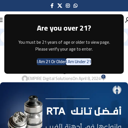
Are you over 21?
You must be 21 years of age or older to view page.
Please verify your age to enter.
AUTOMIZER
2024 وانواعها في أجهزة الفيب RTA
I Am 21 Or Older
I Am Under 21
أفضل تانك
0
EMPIRE Digital Solutions
On April 8, 2024