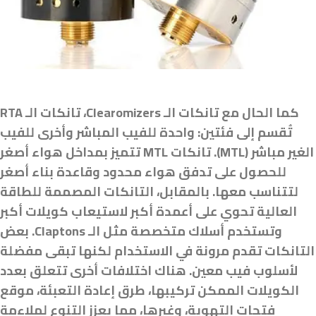
كما الحال مع تانكات الـ Clearomizers، تانكات الـ RTA
تُقسم إلى فئتين: واحدة للفيب المباشر وأخرى للفيب
الغير مباشر (MTL). تانكات MTL تتميز بمداخل هواء أصغر
للحصول على تدفق هواء محدود وقاعدة بناء أصغر
لتتناسب معها. بالمقابل، التانكات المصممة للطاقة
العالية تحوي على أعمدة أكبر لاستيعاب كويلات أكبر
وتستخدم أسلاك متخصصة مثل الـ Claptons. بعض
التانكات تقدم مرونة في الاستخدام لكنها تبقى مفضلة
لأسلوب فيب معين. هناك اختلافات أخرى تتعلق بعدد
الكويلات الممكن تركيبها، طرق إعادة التعبئة، موقع
فتحات التهوية، وغيرها، مما يعزز التنوع لملاءمة