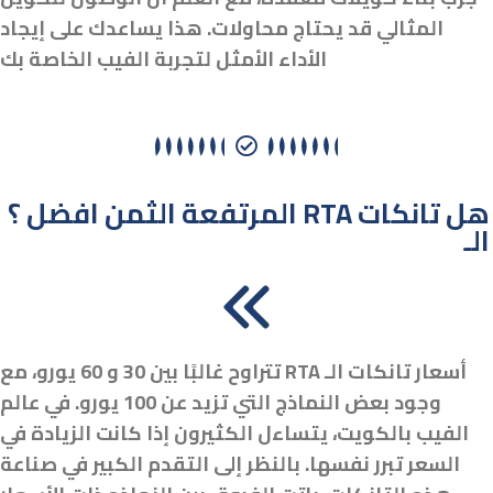
المثالي قد يحتاج محاولات. هذا يساعدك على إيجاد
الأداء الأمثل لتجربة الفيب الخاصة بك
المرتفعة الثمن افضل ؟ RTA هل تانكات
الـ
أسعار تانكات الـ RTA تتراوح غالبًا بين 30 و 60 يورو، مع
وجود بعض النماذج التي تزيد عن 100 يورو. في عالم
الفيب بالكويت، يتساءل الكثيرون إذا كانت الزيادة في
السعر تبرر نفسها. بالنظر إلى التقدم الكبير في صناعة