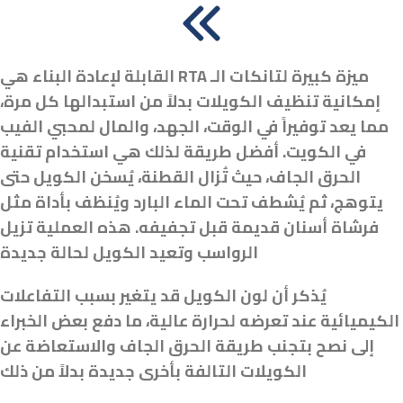
ميزة كبيرة لتانكات الـ RTA القابلة لإعادة البناء هي
إمكانية تنظيف الكويلات بدلاً من استبدالها كل مرة،
مما يعد توفيراً في الوقت، الجهد، والمال لمحبي الفيب
في الكويت. أفضل طريقة لذلك هي استخدام تقنية
الحرق الجاف، حيث تُزال القطنة، يُسخن الكويل حتى
يتوهج، ثم يُشطف تحت الماء البارد ويُنظف بأداة مثل
فرشاة أسنان قديمة قبل تجفيفه. هذه العملية تزيل
الرواسب وتعيد الكويل لحالة جديدة
يُذكر أن لون الكويل قد يتغير بسبب التفاعلات
الكيميائية عند تعرضه لحرارة عالية، ما دفع بعض الخبراء
إلى نصح بتجنب طريقة الحرق الجاف والاستعاضة عن
الكويلات التالفة بأخرى جديدة بدلاً من ذلك