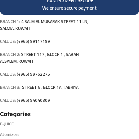
100% PAYMENT SECURE
We ensure secure payment
BRANCH 1:
4 SALM AL MUBARAK STREET 11 LN,
SALMIA, KUWAIT
CALL US:
(+965) 99117199
BRANCH 2:
STREET 117 , BLOCK 1 , SABAH
ALSALEM, KUWAIT
CALL US:
(+965) 99762275
BRANCH 3:
STREET 6 , BLOCK 1A , JABRIYA
CALL US:
(+965) 94040309
Categories
E-JUICE
Atomizers