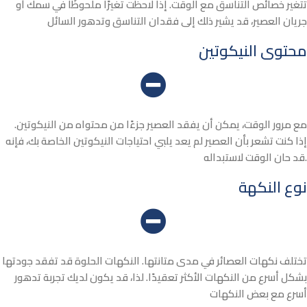
تتغير خصائص التناسق مع الوقت. إذا لاحظت تغيرًا ملحوظًا في سمك أو
جريان العصير، قد يشير ذلك إلى فقدان التناسق وتدهور السائل
محتوى النيكوتين
مع مرور الوقت، يمكن أن يفقد العصير جزءًا من محتواه من النيكوتين.
إذا كنت تشعر بأن العصير لم يعد يلبي احتياجات النيكوتين الخاصة بك، فإنه
قد حان الوقت لاستبداله.
نوع النكهة
تختلف نكهات العصائر في مدى متانتها. النكهات الحلوة قد تفقد جودتها
بشكل أسرع من النكهات الأكثر تعقيدًا. لذا، قد يكون لديك تجربة تدهور
أسرع مع بعض النكهات