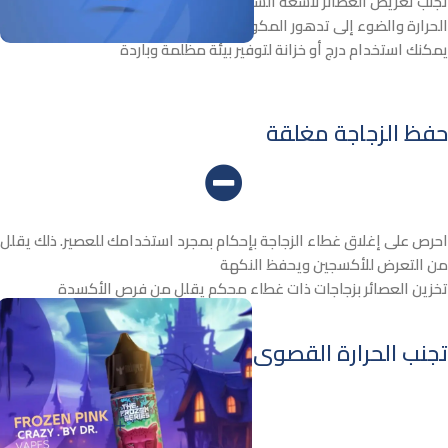
تجنب تعريض العصائر لأشعة الشمس المباشرة، حيث يمكن أن تؤدي
الحرارة والضوء إلى تدهور المكونات
يمكنك استخدام درج أو خزانة لتوفير بيئة مظلمة وباردة
حفظ الزجاجة مغلقة
احرص على إغلاق غطاء الزجاجة بإحكام بمجرد استخدامك للعصير. ذلك يقلل
من التعرض للأكسجين ويحفظ النكهة
تخزين العصائر بزجاجات ذات غطاء محكم يقلل من فرص الأكسدة
تجنب الحرارة القصوى