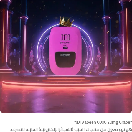
"JDI Vabeen 6000 20mg Grape"
هو نوع معين من منتجات الفيب (السجائرالإلكترونية) القابلة للتصرف.