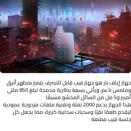
جهاز إيلف بار هو جهاز فيب قابل للتصرف يتميز بمظهر أنيق
وملمس ناعم، ويأتي بسعة بطارية مدمجة تبلغ 850 مللي
أمبير و5 مل من السائل المحشو مسبقًا
هذا الجهاز يدعم 2000 نفثة وتقنية ملفات مزدوجة عمودية
ليقدم طعمًا نقيًا وسحبات سحابية كبيرة، مما يجعل كل
جلسة فيب ممتعة