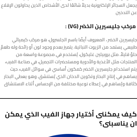
يجعل السجائر الإلكترونية بديلاً شائعًا لدى الأشخاص الذين يحاولون الإقلاع
عن التدخين
: (VG) مركب جليسيرين الخضر
جليسيرين الخضر ، المعروف أيضًا باسم الجلسرول، هو مركب كيميائي
طبيعي يستمد من الزيوت النباتية. يتميز بعدم وجود لون أو رائحة وله طعمٌ
حلوٌ قليلاً. مثل بروبيلين غليكول، يُستخدم في مجموعة واسعة من
المنتجات مثل الأغذية والأدوية ومستحضرات التجميل، في صناعة الفيب،
يتم استخدام جليسيرين الخضر كمكون أساسي في سوائل الفيب، حيث
يساهم في إنتاج البخار وتكوين الدخان الذي يُستنشق. وهو يعطي البخار
كثافة ويُساهم في إعطاء نوعية مختلفة من الإحساس أثناء الاستنشاق
كيف يمكننى أختيار جهاز الفيب الذي يمكن
ان يناسبنى؟