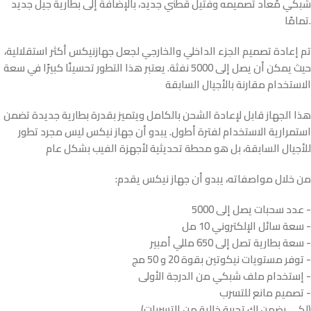
شبكي مُعاد تصميمه وفتيل قطني جديد، بالإضافة إلى بطارية جيل جديد
تمامًا.
تم إعادة تصميم الجزء الداخلي والخارجي لجعل جهازنيكس أكثر استقلالية،
حيث يمكن أن يصل إلى 5000 نفثة. يعتبر هذا التطور تحسينًا كبيرًا في سعة
الاستخدام مقارنة بالأجيال السابقة
هذا الجهاز قابل لإعادة الشحن بالكامل ويتميز بقدرة بطارية جديدة تضمن
استمرارية الاستخدام لفترة أطول. يبدو أن جهاز نيكس ليس مجرد تطور
للأجيال السابقة، بل هو محطة تحديثية لأجهزة الفيب بشكل عام
:من خلال مواصفاته، يبدو أن جهاز نيكس يقدم
عدد سحبات يصل إلى 5000 -
سعة سائل الإلكتروني 10 مل -
سعة بطارية تصل إلى 650 مللي أمبير -
توفر مستويات نيكوتين بقوة 20 و 50 مج -
ستخدام ملف شبكي من الدرجة الأولى -
إ
تصميم مانع للتسرب -
(لكي يضمن لك تجربة خالية من التسربات)