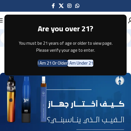
Are you over 21?
You must be 21 years of age or older to view page.
Please verify your age to enter.
DISPOSABLE VAPES
,
ONLINE VAPE SHOP
,
VAPES
كيف أختار جهاز الفيب الذي يناسبني؟
I Am 21 Or Older
I Am Under 21
0
EMPIRE Digital Solutions
On March 27, 2024