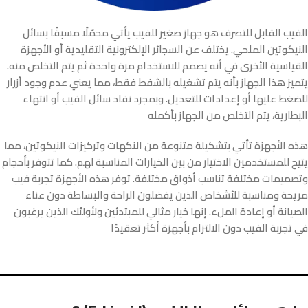
الفيب القابل للتصرف هو جهاز صغير للفيب يأتي محمّلًا مسبقًا بسائل
النيكوتين الملحي. يختلف عن السجائر الإلكترونية التقليدية أو الأجهزة
القياسية الأخرى في أنه يصمم للاستخدام مرة واحدة ثم يتم التخلص منه.
يتميز هذا الجهاز بأنه يتم تشغيله بالشفط فقط، مما يعني عدم وجود أزرار
للضغط عليها أو إعدادات للتعديل. وبمجرد نفاد سائل الفيب أو انتهاء
البطارية، يتم التخلص من الجهاز بأكمله
هذه الأجهزة تأتي بتشكيلة متنوعة من النكهات وتركيزات النيكوتين، مما
يتيح للمستخدمين الاختيار من بين الخيارات المناسبة لهم. كما تتوفر بأحجام
وتصميمات مختلفة تناسب أذواق مختلفة. توفر هذه الأجهزة تجربة فيب
مريحة ومناسبة للأشخاص الذين يفضلون الراحة والبساطة دون عناء
الصيانة أو إعادة الملء. إنها خيار مثالي للمبتدئين ولأولئك الذين يرغبون
في تجربة الفيب دون الالتزام بأجهزة أكثر تعقيدًا