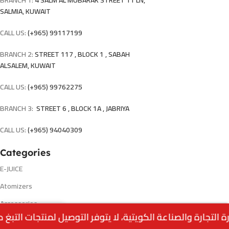
SALMIA, KUWAIT
CALL US:
(+965) 99117199
BRANCH 2:
STREET 117 , BLOCK 1 , SABAH
ALSALEM, KUWAIT
CALL US:
(+965) 99762275
BRANCH 3:
STREET 6 , BLOCK 1A , JABRIYA
CALL US:
(+965) 94040309
Categories
E-JUICE
Atomizers
Accessories
0
Disposable
Menu
Home
Wishlist
Cart
call us