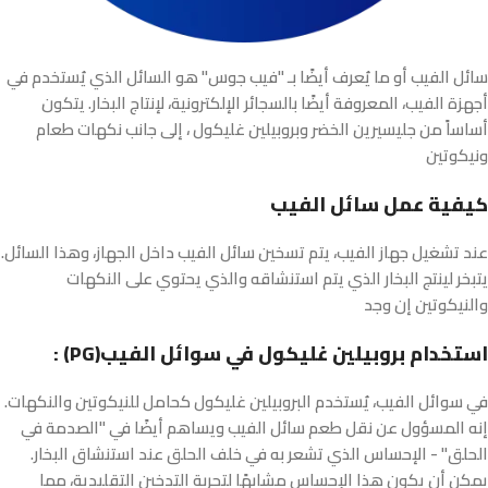
سائل الفيب أو ما يُعرف أيضًا بـ "فيب جوس" هو السائل الذي يُستخدم في
أجهزة الفيب، المعروفة أيضًا بالسجائر الإلكترونية، لإنتاج البخار. يتكون
أساساً من جليسيرين الخضر وبروبيلين غليكول ، إلى جانب نكهات طعام
ونيكوتين
كيفية عمل سائل الفيب
.عند تشغيل جهاز الفيب، يتم تسخين سائل الفيب داخل الجهاز، وهذا السائل
يتبخر لينتج البخار الذي يتم استنشاقه والذي يحتوي على النكهات
والنيكوتين إن وجد
: (PG)استخدام بروبيلين غليكول في سوائل الفيب
في سوائل الفيب، يُستخدم البروبيلين غليكول كحامل للنيكوتين والنكهات.
إنه المسؤول عن نقل طعم سائل الفيب ويساهم أيضًا في "الصدمة في
الحلق" - الإحساس الذي تشعر به في خلف الحلق عند استنشاق البخار.
يمكن أن يكون هذا الإحساس مشابهًا لتجربة التدخين التقليدية، مما