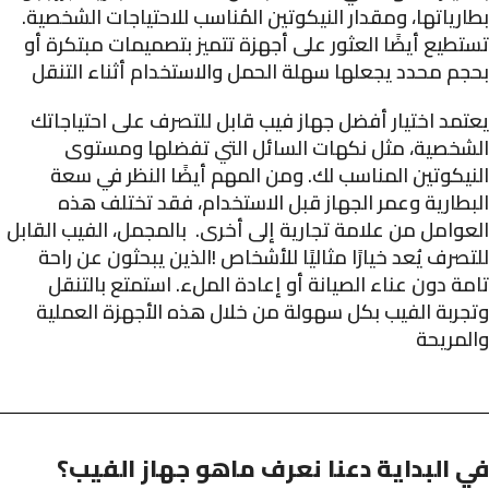
بطارياتها، ومقدار النيكوتين المُناسب للاحتياجات الشخصية.
تستطيع أيضًا العثور على أجهزة تتميز بتصميمات مبتكرة أو
بحجم محدد يجعلها سهلة الحمل والاستخدام أثناء التنقل
يعتمد اختيار أفضل جهاز فيب قابل للتصرف على احتياجاتك
الشخصية، مثل نكهات السائل التي تفضلها ومستوى
النيكوتين المناسب لك. ومن المهم أيضًا النظر في سعة
البطارية وعمر الجهاز قبل الاستخدام، فقد تختلف هذه
العوامل من علامة تجارية إلى أخرى. بالمجمل، الفيب القابل
للتصرف يُعد خيارًا مثاليًا للأشخاص !الذين يبحثون عن راحة
تامة دون عناء الصيانة أو إعادة الملء. استمتع بالتنقل
وتجربة الفيب بكل سهولة من خلال هذه الأجهزة العملية
والمريحة
في البداية دعنا نعرف ماهو جهاز الفيب؟