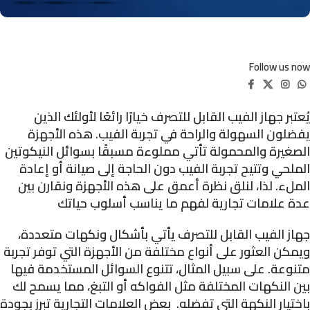
Follow us now
يُعتبر جهاز الفيب القابل للتصرف خيارًا رائعًا لأولئك الذين
يفضلون السهولة والراحة في تجربة الفيب. هذه الأجهزة
الصغيرة والمحمولة تأتي مملوءة مسبقًا بسوائل النيكوتين
الملحي وتتيح تجربة الفيب دون الحاجة إلى صيانة أو إعادة
الملء. لذا، لنلق نظرة أعمق على هذه الأجهزة ونقارن بين
عدة علامات تجارية لفهم ما يناسب أسلوب حياتك
جهاز الفيب القابل للتصرف يأتي بأشكال ونكهات متعددة،
ويمكن العثور على أنواع مختلفة من الأجهزة التي توفر تجربة
متنوعة. على سبيل المثال، تتنوع السوائل المستخدمة فيها
بين النكهات المختلفة مثل الفواكه أو التبغ، مما يسمح لك
باختيار النكهة التي تفضله. بعض العلامات التجارية تبرز بجودة