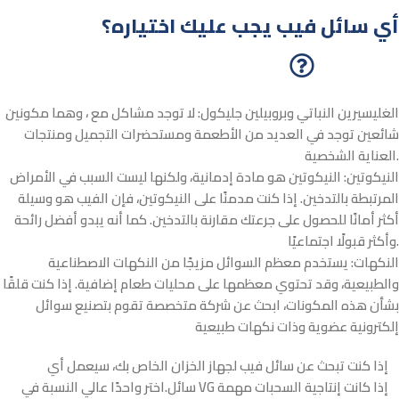
أي سائل فيب يجب عليك اختياره؟
الغلي
سيرين النباتي وبروبيلين جليكول
: لا توجد مشاكل مع ، وهما مكونين
شائعين توجد في العديد من الأطعمة ومستحضرات التجميل ومنتجات
العناية الشخصية.
ا
لنيكوتين
: النيكوتين هو مادة إدمانية، ولكنها ليست السبب في الأمراض
المرتبطة بالتدخين. إذا كنت مدمنًا على النيكوتين، فإن الفيب هو وسيلة
أكثر أمانًا للحصول على جرعتك مقارنة بالتدخين. كما أنه يبدو أفضل رائحة
وأكثر قبولًا اجتماعيًا.
ا
لنكهات
: يستخدم معظم السوائل مزيجًا من النكهات الاصطناعية
والطبيعية، وقد تحتوي معظمها على محليات طعام إضافية. إذا كنت قلقًا
بشأن هذه المكونات، ابحث عن شركة متخصصة تقوم بتصنيع سوائل
إلكترونية عضوية وذات نكهات طبيعية
إذا كنت تبحث عن سائل فيب لجهاز الخزان الخاص بك، سيعمل أي
سائل.اختر واحدًا عالي النسبة في VG إذا كانت إنتاجية السحبات مهمة