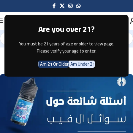
Are you over 21?
You must be 21 years of age or older to view page.
Please verify your age to enter.
VAPE E-JUICE
أسئلة شائعة حول سوائل ال فيب
I Am 21 Or Older
I Am Under 21
0
Merna Emad
On December 27, 2023