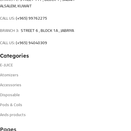
ALSALEM, KUWAIT
CALL US:
(+965) 99762275
BRANCH 3:
STREET 6 , BLOCK 1A , JABRIYA
CALL US:
(+965) 94040309
Categories
E-JUICE
Atomizers
Accessories
Disposable
Pods & Coils
Ands products
Pages