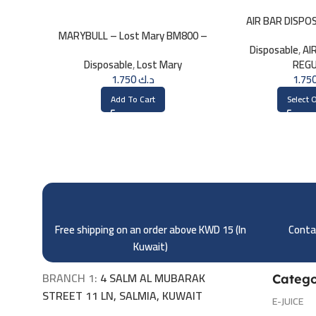
AIR BAR DISPO
MARYBULL – Lost Mary BM800 –
Disposable
,
AI
20mg
Disposable
,
Lost Mary
REG
1.750
د.ك
Add To Cart
Select 
Free shipping on an order above KWD 15 (
In
Contac
Kuwait)
BRANCH 1:
4 SALM AL MUBARAK
Catego
STREET 11 LN, SALMIA, KUWAIT
E-JUICE