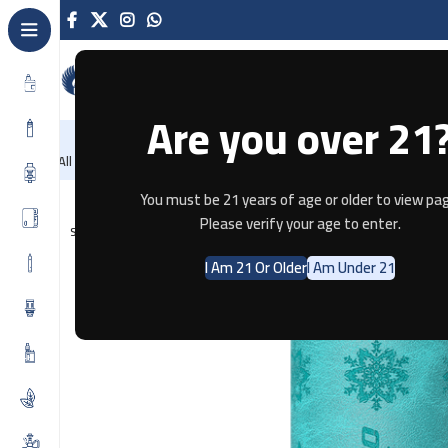
Are you over 21
NEW
-86%
Home
Recently Arrived
Offers
Bl
All Categories
Home
Disposable
VAPGO BAR 30K – MIAMI MINT
You must be 21 years of age or older to view pag
Please verify your age to enter.
SOLD OUT
I Am 21 Or Older
I Am Under 21