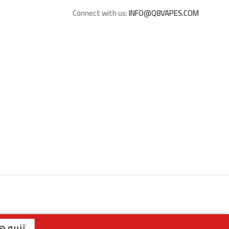
Connect with us:
INFO@Q8VAPES.COM
تنبيه هام
وفقًا للقرار الوزاري رقم 27 لسنة 2026 الصادر عن وزارة التجارة والصناعة الكويتية، لا يتوفر التوصيل لمنتجات التبغ داخل الكويت. جميع الطلبات متاحة للاستلام من الفروع فقط . | الفرع الاول : السالمية - قطعة