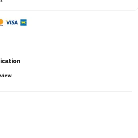
ns
ication
rview