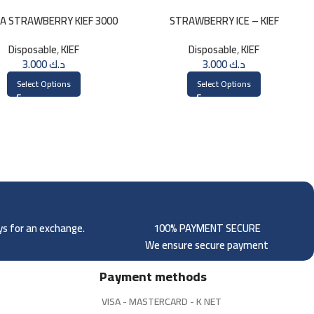
LA STRAWBERRY KIEF 3000
STRAWBERRY ICE – KIEF
PUFFS
DISPOSABLE 3000 PUFFS
Disposable
,
KIEF
Disposable
,
KIEF
3.000
د.ك
3.000
د.ك
Select Options
Select Options
ays for an exchange.
100% PAYMENT SECURE
We ensure secure payment
Payment methods
VISA - MASTERCARD - K NET