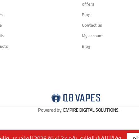
s
offers
es
Blog
e
Contact us
ils
My account
ucts
Blog
Powered by:
EMPIRE DIGITAL SOLUTIONS
.
 2 - شارع سالم المبارك - مجمع ريم | رقم الفرع: 99117199 | | الفرع الثاني : صباح السالم - قطعة 1 - شارع 117 | رقم الفرع: 99762275 | | الفرع الثالث : الجابرية - قطعة 1 - شارع 6 | رقم الفرع: 94040309 | ويقتصر البيع عبر الموقع للملكة العربية السعودية