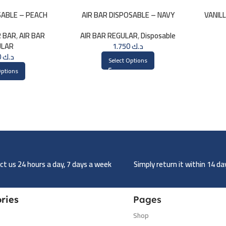
SABLE – PEACH
AIR BAR DISPOSABLE – NAVY
VANIL
R BAR
,
AIR BAR
AIR BAR REGULAR
,
Disposable
ULAR
1.750
د.ك
1.750
د.ك
Select Options
Options
t us 24 hours a day, 7 days a week
Simply return it within 14 d
ries
Pages
Shop