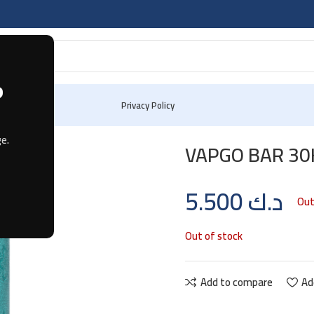
?
og
Contact Us
Privacy Policy
e.
VAPGO BAR 30
5.500
د.ك
Out
Out of stock
Add to compare
Ad