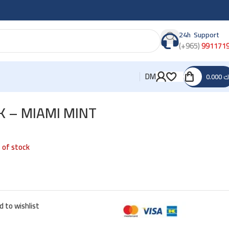
24h Support
(+965)
991171
DM
0.000
ك
K – MIAMI MINT
 of stock
d to wishlist