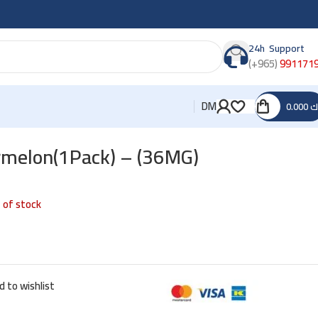
24h Support
(+965)
991171
DM
0.000
ك
rmelon(1Pack) – (36MG)
 of stock
d to wishlist