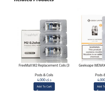
FreeMaX M2 Replacement Coils (3
Geekvape WENAX 
Pk)
O
Pods & Coils
Pods &
4.000
د.ك
Add To Cart
Add T