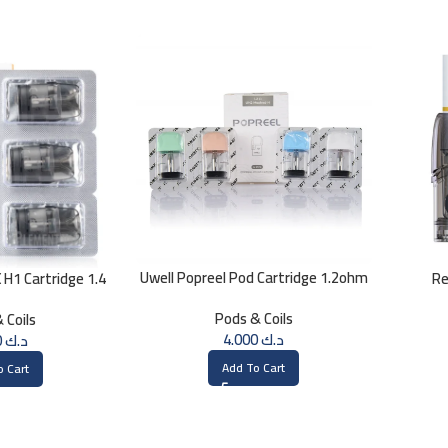
Uwell Popreel Pod Cartridge 1.2ohm
H1 Cartridge 1.4
Re
UN2 Meshed-H Coil (4 PCS)
HM
Pods & Coils
 Coils
4.000
د.ك
4.000
د.ك
Add To Cart
o Cart