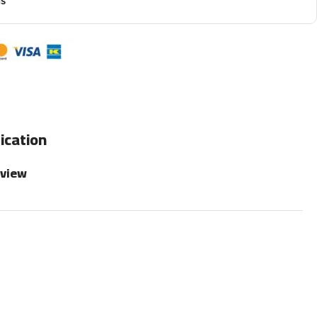
ns
ication
rview