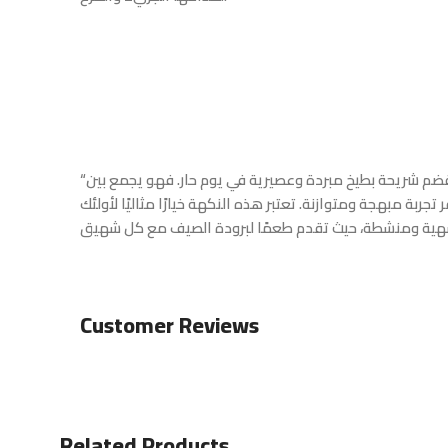
“نكهة البطيخ المثلجة” هي طعم منعش ومبرد، مثل قضم شريحة بطيخ مبردة وعصيرية في يوم حار. فهو يجمع بين
جربة مبهجة ومتوازنة. تعتبر هذه النكهة خيارًا مثاليًا لأولئك
Customer Reviews
Related Products