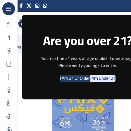
Are you over 21
NEW
-86%
Home
Recently Arrived
Offers
Blog
Contact
All Categories
Home
Pods & Coils
PHIX 6 – Watermelon(1Pack) – (36MG)
You must be 21 years of age or older to view pag
Please verify your age to enter.
SOLD OUT
I Am 21 Or Older
I Am Under 21