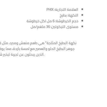
العلامة التجارية: PHIX
النكهة: بطيخ
حجم الخرطوشة: 6 مل لكل خرطوشة
مستوى النيكوتين: 36 ملغم/مل
جوهر البطيخ الحلو والعصير مع لمسة باردة، مما يوفر ت
الذين يبحثون عن تجربة تبخير شهية ومنشطة، حيث تقدم طعمًا لبرودة الصيف مع كل شهيق.