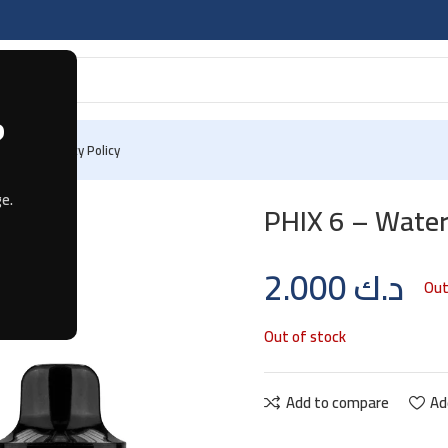
?
 Us
Privacy Policy
e.
PHIX 6 – Wate
2.000
د.ك
Out
Out of stock
Add to compare
Ad