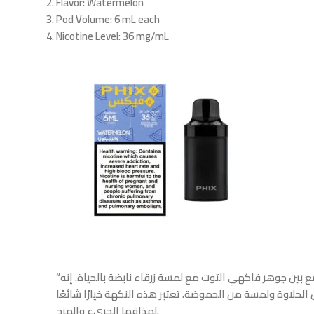
Flavor
: Watermelon
Pod Volume
: 6 mL each
Nicotine Level
: 36 mg/mL
“نكهة التوت الأزرق” هي إحساس حلو ومنعش يجمع بين جوهر فاكهي التوت مع لمسة زرقاء نابضة بالحياة. إنه
الحلاوة ولمسة من الحموضة. تعتبر هذه النكهة خيارًا شائعًا
لمذاقها الجريء والمرح.