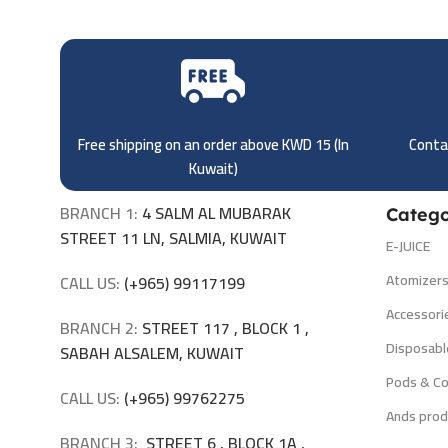
Free shipping on an order above KWD 15 (
In
Contac
Kuwait)
BRANCH 1:
4 SALM AL MUBARAK
Catego
STREET 11 LN, SALMIA, KUWAIT
E-JUICE
Atomizer
CALL US:
(+965) 99117199
Accessori
BRANCH 2:
STREET 117 , BLOCK 1 ,
Disposabl
SABAH ALSALEM, KUWAIT
Pods & Co
CALL US:
(+965) 99762275
Ands prod
BRANCH 3:
STREET 6 , BLOCK 1A ,