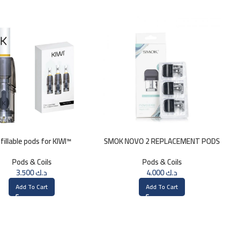
fillable pods for KIWI™
SMOK NOVO 2 REPLACEMENT PODS
1.0ohm mesh
Pods & Coils
Pods & Coils
3.500
د.ك
4.000
د.ك
Add To Cart
Add To Cart