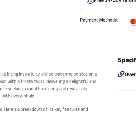
Free 14-Day retur
Payment Methods:
Specif
Ove
ke biting into a juicy, chilled watermelon slice on a
on with a frosty twist, delivering a delightful and
those seeking a mouthwatering and revitalizing
with every inhale.
 Here’s a breakdown of its key features and