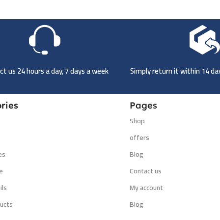
t us 24 hours a day, 7 days a week
Simply return it within 14 d
ries
Pages
Shop
s
offers
es
Blog
e
Contact us
ils
My account
ucts
Blog