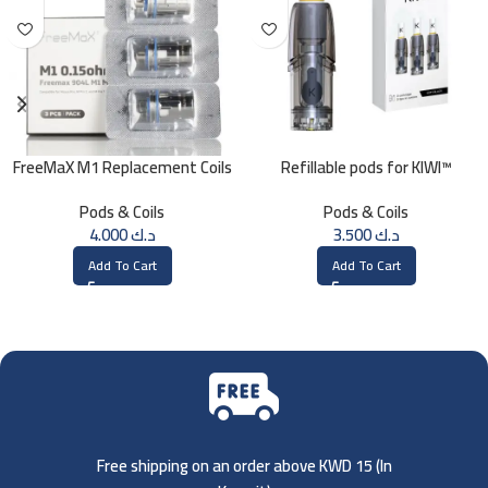
FreeMaX M1 Replacement Coils
Refillable pods for KIWI™
(3 Pk)
Pods & Coils
Pods & Coils
4.000
د.ك
3.500
د.ك
Add To Cart
Add To Cart
Free shipping on an order above KWD 15 (
In