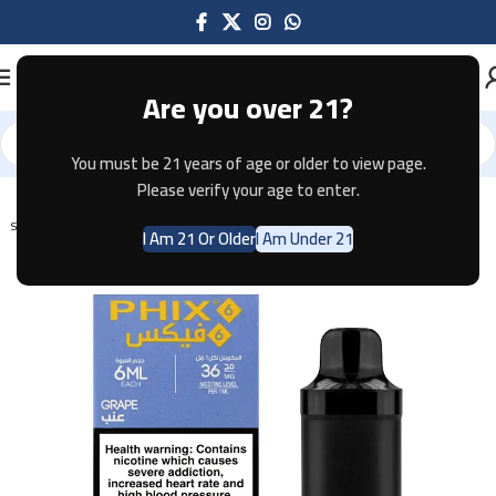
Are you over 21?
You must be 21 years of age or older to view page.
Home
Pods & Coils
Please verify your age to enter.
SOLD OUT
I Am 21 Or Older
I Am Under 21