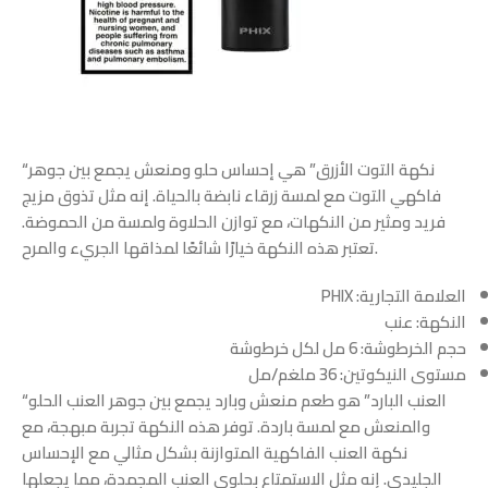
“نكهة التوت الأزرق” هي إحساس حلو ومنعش يجمع بين جوهر
فاكهي التوت مع لمسة زرقاء نابضة بالحياة. إنه مثل تذوق مزيج
فريد ومثير من النكهات، مع توازن الحلاوة ولمسة من الحموضة.
تعتبر هذه النكهة خيارًا شائعًا لمذاقها الجريء والمرح.
العلامة التجارية: PHIX
النكهة: عنب
حجم الخرطوشة: 6 مل لكل خرطوشة
مستوى النيكوتين: 36 ملغم/مل
“العنب البارد” هو طعم منعش وبارد يجمع بين جوهر العنب الحلو
والمنعش مع لمسة باردة. توفر هذه النكهة تجربة مبهجة، مع
نكهة العنب الفاكهية المتوازنة بشكل مثالي مع الإحساس
الجليدي. إنه مثل الاستمتاع بحلوى العنب المجمدة، مما يجعلها