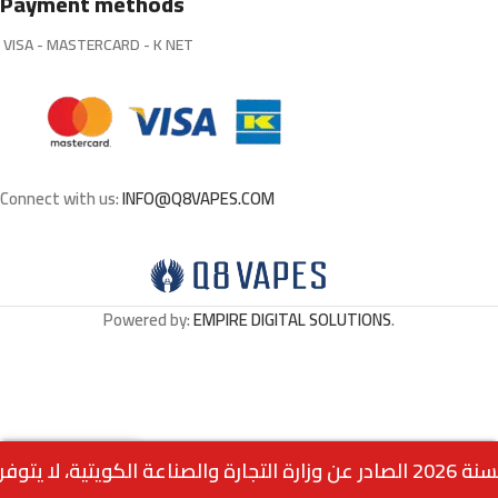
Payment methods
VISA - MASTERCARD - K NET
Connect with us:
INFO@Q8VAPES.COM
Powered by:
EMPIRE DIGITAL SOLUTIONS
.
Out
FROZEN CHERY SMASH
0
3.000
د.ك
of
By Sam Vape 3MG
stock
Menu
Home
Wishlist
Cart
call us