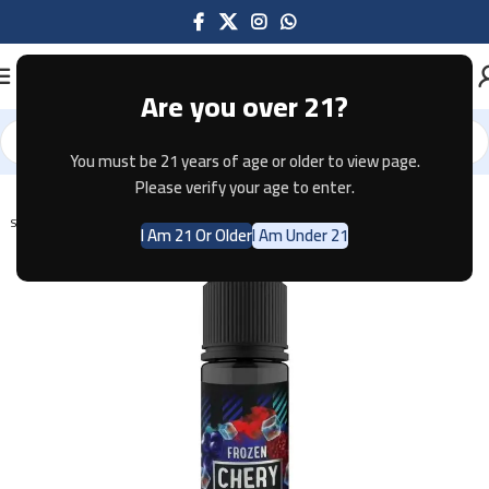
Are you over 21?
You must be 21 years of age or older to view page.
Home
E-JUICE
Please verify your age to enter.
SOLD OUT
I Am 21 Or Older
I Am Under 21