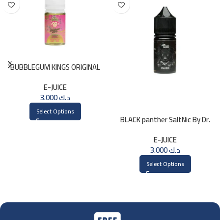
BUBBLEGUM KINGS ORIGINAL
Saltnic 30ml
E-JUICE
3.000
د.ك
Select Options
BLACK panther SaltNic By Dr.
Vapes 30ml
E-JUICE
3.000
د.ك
Select Options